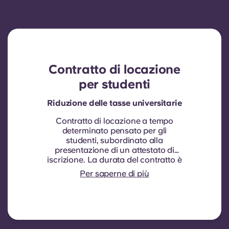
Contratto di locazione
per studenti
Riduzione delle tasse universitarie
Contratto di locazione a tempo
determinato pensato per gli
studenti, subordinato alla
presentazione di un attestato di
iscrizione.
La durata del contratto è
di nove mesi. Il rinnovo non è
Per saperne di più
automatico, ma può essere
concesso tramite un nuovo
contratto, subordinatamente al
rispetto di determinati criteri di
idoneità quali una buona storia di
pagamenti, un comportamento