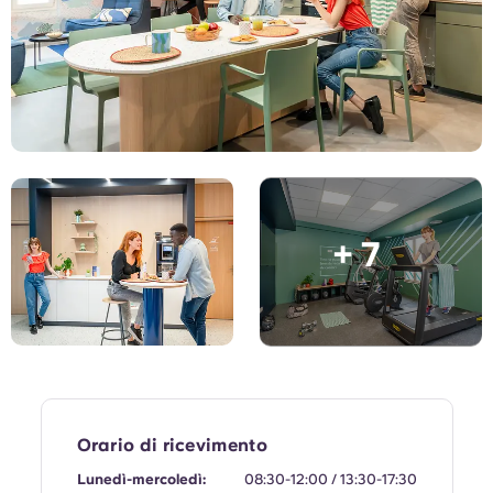
English (GB)
Seleziona un paese
Prenota ora
Seleziona una città
English (US)
Seleziona una residenza
Chinese
Accedi
Español
+ 7
Català
Deutsch
Italian
French
Orario di ricevimento
Lunedì-mercoledì:
08:30-12:00 / 13:30-17:30