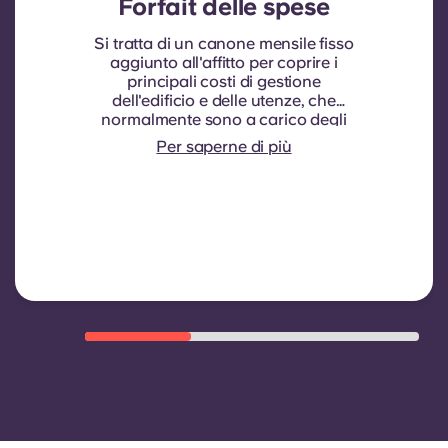
Forfait delle spese
Si tratta di un canone mensile fisso
aggiunto all'affitto per coprire i
principali costi di gestione
dell'edificio e delle utenze, che
normalmente sono a carico degli
inquilini. In genere comprende:
Per saperne di più
consumo idrico, riscaldamento,
costi relativi alle aree comuni e altre
spese di gestione dell'edificio.