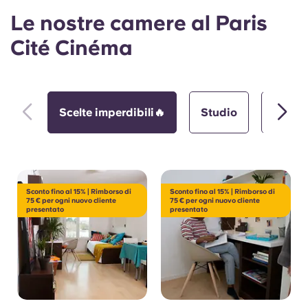
Le nostre camere al Paris
Cité Cinéma
Scelte imperdibili🔥
Studio
Appar
Sconto fino al 15% | Rimborso di
Sconto fino al 15% | Rimborso di
75 € per ogni nuovo cliente
75 € per ogni nuovo cliente
presentato
presentato