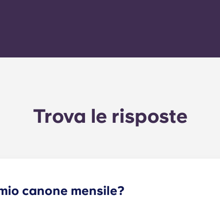
fornitore, utilizzando il
numero del contatore
dell'appartamento.
Trova le risposte
mio canone mensile?
o e la quota forfettaria per le utenze. Tale quota forfettaria