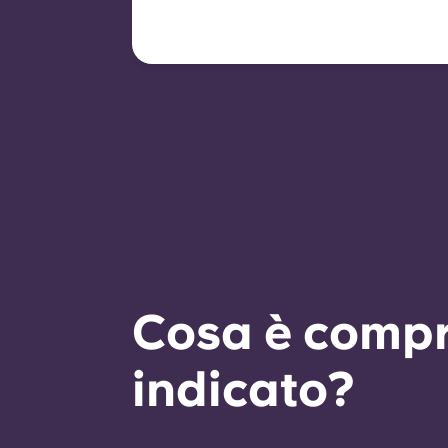
nove mesi. Il rinnovo non è
automatico, ma può essere
concesso tramite un nuovo
contratto,
subordinatamente al
rispetto di determinati criteri
di idoneità quali una buona
storia di pagamenti, un
comportamento conforme
alle regole e la disponibilità
di camere.
Cosa è compr
indicato?