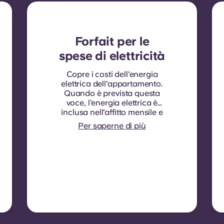
Forfait per le
spese di elettricità
Copre i costi dell'energia
elettrica dell'appartamento.
Quando è prevista questa
voce, l'energia elettrica è
inclusa nell'affitto mensile e
non è necessario stipulare
Per saperne di più
un contratto separato. In
alcuni complessi
residenziali o per alcune
tipologie di alloggi,
l'energia elettrica non è
inclusa. In tal caso, gli
inquilini devono stipulare
autonomamente un
contratto di fornitura
elettrica direttamente con il