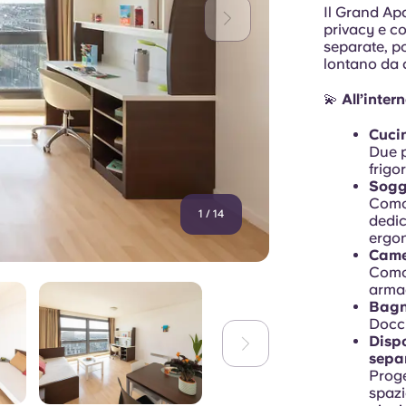
Il Grand Apa
privacy e co
separate, po
lontano da 
💫
All’inte
Cuci
Due p
frigor
Sogg
Como
1
/
14
dedic
ergo
Came
Como
arma
Bagn
Docci
Dispo
sepa
Proge
spazi