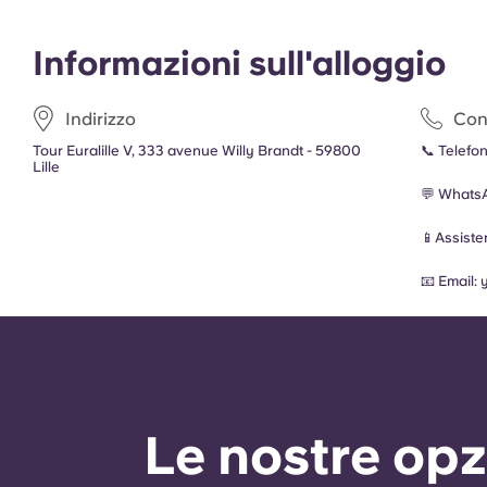
Informazioni sull'alloggio
Indirizzo
Cont
Tour Euralille V, 333 avenue Willy Brandt - 59800
📞 Telefo
Lille
💬 Whats
📱Assist
📧 Email:
Le nostre opz