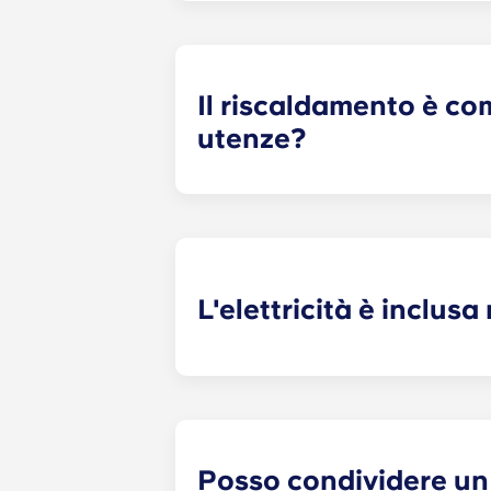
generali del condominio (compresa 
(acqua, riscaldamento condominiale
Il riscaldamento è com
utenze?
Il riscaldamento è compreso nella t
Pellegrin, Lille Euralille, Parigi Ba
L'elettricità è inclusa
L'elettricità è inclusa negli appart
delle seguenti residenze: Paris
La D
consigliamo di registrarti presso un 
pronto a farlo.
Posso condividere un