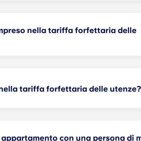
la manutenzione delle aree comuni) nonché tutte le spese 
, ecc.).
preso nella tariffa forfettaria delle
ariffa forfettaria delle utenze, ad eccezione delle seguenti
gnolet, Pessac Université, Talence Centre e Talence Université
 nella tariffa forfettaria delle utenze
amenti in condivisione. Per tutte le altre tipologie di appart
éfense, Paris Grande Arche e Marseille La Major. Dopo aver f
fornitore di energia elettrica. Il tuo Yugo ti fornirà le info
 appartamento con una persona di 