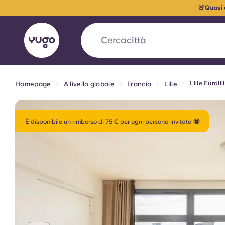
🚨Quasi
Cerca
paese
Lille Euralil
Homepage
A livello globale
Francia
Lille
English (GB)
English (US)
Chi siamo
Sedi
Altro
Portuguese
È disponibile un rimborso di 75 € per ogni persona invitata 🤩
Yugo VCARB: Verso una nuov
settore Alloggi per Studenti
La partnership pionieristica Yugocon VCARB 
l'innovazione, l'ambizione e momenti indimentic