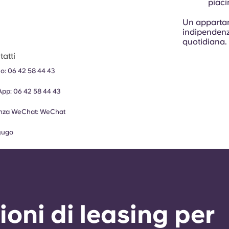
piac
Un appartam
indipendenza,
quotidiana.
atti
no:
06 42 58 44 43
App:
06 42 58 44 43
enza WeChat:
WeChat
yugo
ioni di leasing per