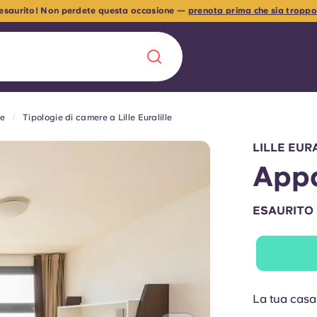
 esaurito! Non perdete questa occasione —
prenota prima che sia troppo 
le
Tipologie di camere a Lille Euralille
Chinese
Español
Català
LILLE EURA
Appa
ESAURITO
Chi siamo
a era nel
Domande freque
alimenta
La tua casa
abili per gli
Blog