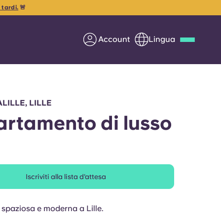
tardi.
🚨
Account
Lingua
Deutsch
Italian
French
Apply Now
LILLE, LILLE
rtamento di lusso
Diventa partner di Yugo
Iscriviti alla lista d'attesa
nti
Informazioni per i
genitori
 spaziosa e moderna a Lille.
Contattaci