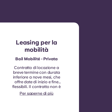
Leasing per la
mobilità
Bail Mobilité - Privata
Contratto di locazione a
breve termine con durata
inferiore a nove mesi, che
offre date di inizio e fine
flessibili. Il contratto non è
generalmente rinnovabile,
Per saperne di più
sebbene in circostanze
specifiche possano essere
prese in considerazione
delle eccezioni.