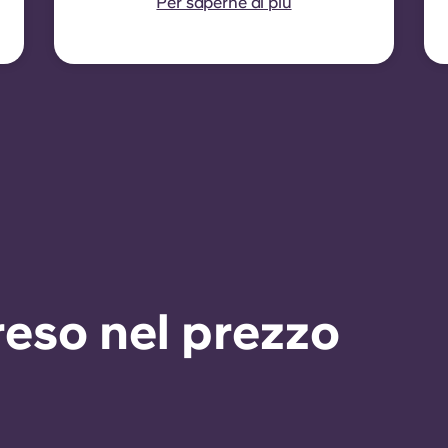
Per saperne di più
dodici mesi, con
indicizzazione dell'affitto
applicata a ogni data di
rinnovo.
eso nel prezzo