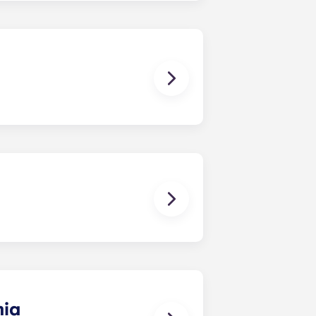
relative al tuo appartamento
 residenze studentesche: Bordeaux
.
?
amento non è inclusa, ad eccezione
irmato il contratto di locazione, ti
rmazioni necessarie quando sarai
mia