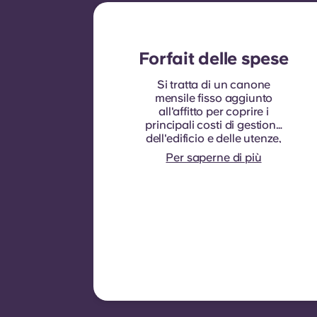
Forfait delle spese
Si tratta di un canone
mensile fisso aggiunto
all'affitto per coprire i
principali costi di gestione
dell'edificio e delle utenze,
che normalmente sono a
Per saperne di più
carico degli inquilini. In
genere comprende:
consumo idrico,
riscaldamento, costi relativi
alle aree comuni e altre
spese di gestione
dell'edificio.