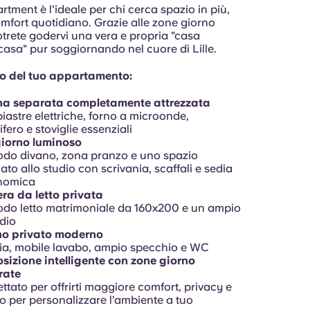
rtment è l'ideale per chi cerca spazio in più,
mfort quotidiano. Grazie alle zone giorno
trete godervi una vera e propria "casa
casa" pur soggiornando nel cuore di Lille.
rno del tuo appartamento:
na separata completamente attrezzata
iastre elettriche, forno a microonde,
ifero e stoviglie essenziali
iorno luminoso
do divano, zona pranzo e uno spazio
ato allo studio con scrivania, scaffali e sedia
nomica
ra da letto privata
do letto matrimoniale da 160x200 e un ampio
dio
o privato moderno
a, mobile lavabo, ampio specchio e WC
sizione intelligente con zone giorno
rate
ttato per offrirti maggiore comfort, privacy e
o per personalizzare l’ambiente a tuo