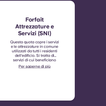
Forfait
Attrezzature e
Servizi (SNI)
Questa quota copre i servizi
e le attrezzature in comune
utilizzati da tutti i residenti
dell'edificio. Si tratta di
servizi di cui beneficiano
tutti e che non possono
Per saperne di più
essere quantificati per ogni
singola stanza o
appartamento. Ad esempio:
pulizia delle aree comuni
(corridoi, scale, spazi
condivisi), illuminazione
delle aree comuni,
manutenzione degli
ascensori, manutenzione