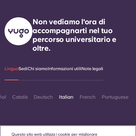
Non vediamo l'ora di
accompagnarti nel tuo
percorso universitario e
oltre.
Lingua
Sedi
Chi siamo
Informazioni utili
Note legali
ñol
Català
Deutsch
Italian
French
Portuguese
Questo sito web utilizza i cookie per migliorare