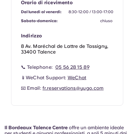
Orario di ricevimento
Portuguese
Dal lunedì al venerdì:
8:30-12:00 / 13:00-17:00
Sabato-domenica:
chiuso
Indirizzo
8 Av. Maréchal de Lattre de Tassigny,
33400 Talence
📞 Telephone:
05 56 28 15 89
📱WeChat Support:
WeChat
📧 Email:
fr.reservations@yugo.com
Il Bordeaux Talence Centre
offre un ambiente ideale
per studenti e giovani professionisti, a soli 5 minuti dai