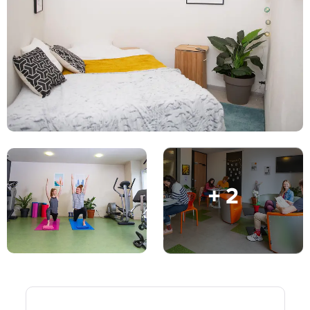
English (GB)
Seleziona un paese
Prenota ora
Seleziona una città
English (US)
Seleziona una residenza
Chinese
Accedi
Español
Català
+ 2
Deutsch
Italian
French