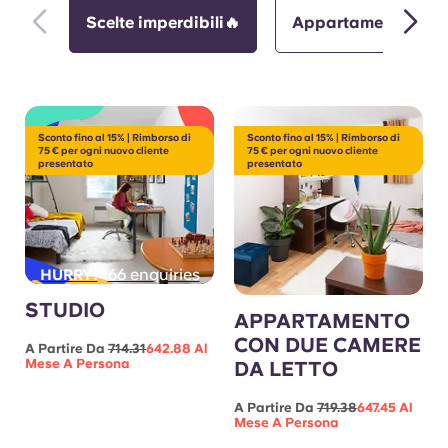
Scelte imperdibili🔥
Appartamenti singo
Sconto fino al 15% | Rimborso di
Sconto fino al 15% | Rimborso di
75 € per ogni nuovo cliente
75 € per ogni nuovo cliente
presentato
presentato
66 enquiries
HURRY!
STUDIO
APPARTAMENTO
CON DUE CAMERE
A Partire Da
714.31
642.88 Al
Mese A Persona
DA LETTO
A Partire Da
719.38
647.45 Al
Mese A Persona