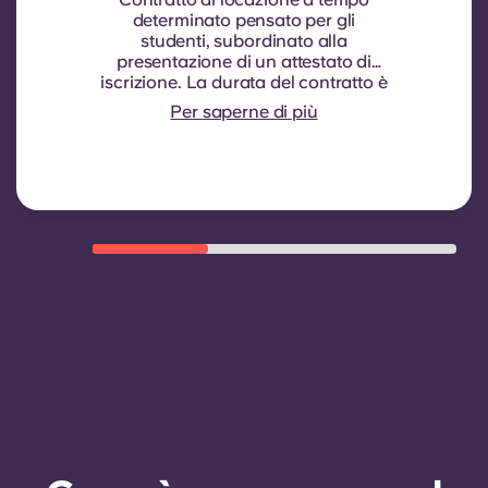
determinato pensato per gli
studenti, subordinato alla
presentazione di un attestato di
iscrizione.
La durata del contratto è
di nove mesi. Il rinnovo non è
Per saperne di più
automatico, ma può essere
concesso tramite un nuovo
contratto, subordinatamente al
rispetto di determinati criteri di
idoneità quali una buona storia di
pagamenti, un comportamento
conforme alle regole e la
disponibilità di camere.