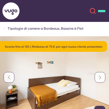
Tipologie di camere a Bordeaux, Bassins à Flot
Chi siamo
English (GB)
Sconto fino al 15% | Rimborso di 75 € per ogni nuovo cliente presentato
English (US)
Sedi
Chinese
Español
Altro
Català
Deutsch
Italian
French
Account
Lingua
Portuguese