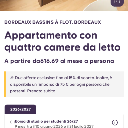
1
/
18
English (GB)
Seleziona un paese
Prenota ora
Seleziona una città
English (US)
BORDEAUX BASSINS À FLOT, BORDEAUX
Seleziona una residenza
Appartamento con
Chinese
Accedi
quattro camere da letto
Español
A partire da616.69 al mese a persona
Català
🎉 Due offerte esclusive: fino al 15% di sconto. Inoltre, è
Deutsch
disponibile un rimborso di 75 € per ogni persona che
presenti. Prenota subito!
Italian
2026/2027
French
Borsa di studio per studenti 26/27
9 mesi tra il 10 giugno 2026 e il 31 luglio 2027