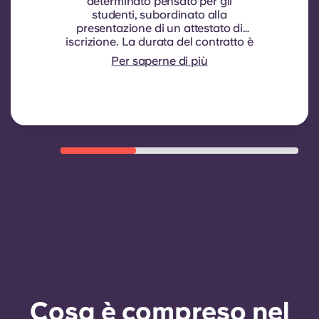
determinato pensato per gli
studenti, subordinato alla
presentazione di un attestato di
iscrizione.
La durata del contratto è
di nove mesi. Il rinnovo non è
Per saperne di più
automatico, ma può essere
concesso tramite un nuovo
contratto, subordinatamente al
rispetto di determinati criteri di
idoneità quali una buona storia di
pagamenti, un comportamento
conforme alle regole e la
disponibilità di camere.
Cosa è compreso nel