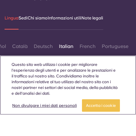
Lingua
Sedi
Chi siamo
Informazioni utili
Note legali
ñol
Català
Deutsch
Italian
French
Portuguese
Questo sito web utilizza i cookie per migliorare
l'esperienza degli utenti e per analizzare le prestazioni e
il traffico sul nostro sito. Condividiamo inoltre le
informazioni relative al tuo utilizzo del nostro sito con i
nostri partner nei settori dei social media, della pubblicità
Contattaci
e dell'analisi dei dati.
Prenota una camera
Non divulgare i miei dati personali
Accetta i cookie
© 2026. Tutti i diritti riservati.
Laddove in questo sito web compaiano termini che indicano
un genere specifico, essi sono intesi come applicabili a tutti,
indipendentemente dal genere.