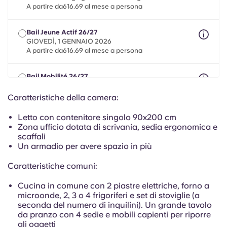
Portuguese
A partire da616.69 al mese a persona
Bail Jeune Actif 26/27
GIOVEDÌ, 1 GENNAIO 2026
A partire da616.69 al mese a persona
Bail Mobilité 26/27
massimo 8 mesi tra il 1° maggio 2026 e il 30 settembre
2027
Caratteristiche della camera:
A partire da616.69 al mese a persona
Letto con contenitore singolo 90x200 cm
Zona ufficio dotata di scrivania, sedia ergonomica e
scaffali
Un armadio per avere spazio in più
Caratteristiche comuni:
Cucina in comune con 2 piastre elettriche, forno a
microonde, 2, 3 o 4 frigoriferi e set di stoviglie (a
seconda del numero di inquilini). Un grande tavolo
da pranzo con 4 sedie e mobili capienti per riporre
gli oggetti