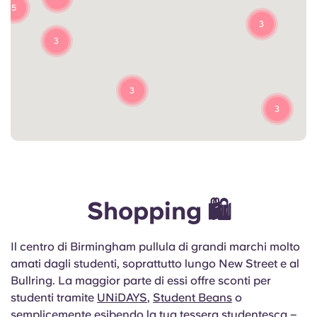
5
3
3
3
3
Shopping 🛍️
Il centro di Birmingham pullula di grandi marchi molto
amati dagli studenti, soprattutto lungo New Street e al
Bullring. La maggior parte di essi offre sconti per
studenti tramite
UNiDAYS
,
Student Beans
o
semplicemente esibendo la tua tessera studentesca –