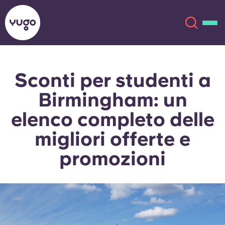
Sconti per studenti a
Chi siamo
English (GB)
Birmingham: un
English (US)
Sedi
elenco completo delle
migliori offerte e
Chinese
Español
Altro
promozioni
Català
Deutsch
Italian
French
Account
Lingua
Portuguese