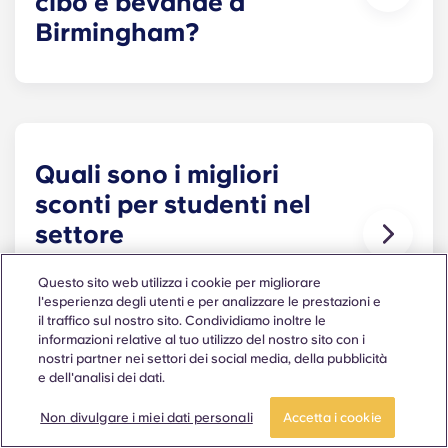
cibo e bevande a
Birmingham?
Se sei uno studente a Birmingham, puoi usufruire
di uno sconto del 30% da Zizzi e Bella Italia, del
25% da Pizza Express e del 20% in una serie di
altri locali del centro città come Nando’s, Fat
Hippo, Pizza Hut e Wagamama.
Quali sono i migliori
sconti per studenti nel
settore
dell'intrattenimento a
Questo sito web utilizza i cookie per migliorare
Birmingham?
l'esperienza degli utenti e per analizzare le prestazioni e
il traffico sul nostro sito. Condividiamo inoltre le
Molti dei migliori locali di Birmingham
informazioni relative al tuo utilizzo del nostro sito con i
propongono offerte per studenti durante la
nostri partner nei settori dei social media, della pubblicità
e dell'analisi dei dati.
settimana: approfitta del 50% di sconto al Toca
Social dal lunedì al mercoledì, di partite di golf a
Non divulgare i miei dati personali
Accetta i cookie
8,50 £ al Golf Fang dalla domenica al giovedì, del
Quali sono i migliori