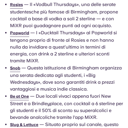
— Il «Vodbull Thursdays», una delle serate
Rosies
studentesche più famose di Birmingham, propone
cocktail a base di vodka a soli 2 sterline — e con
MiXR puoi guadagnare punti ad ogni acquisto.
— I «Ducktail Thursdays» al Popworld si
Popworld
tengono proprio di fronte al Rosies e non hanno
nulla da invidiare a quest’ultimo in termini di
energia, con drink a 2 sterline e ulteriori sconti
tramite MiXR.
— Questa istituzione di Birmingham organizza
Snob
una serata dedicata agli studenti, i «Big
Wednesdays», dove sono garantiti drink a prezzi
vantaggiosi e musica indie classica.
— Due locali vivaci appena fuori New
Be at One
Street e a Brindleyplace, con cocktail a 6 sterline per
gli studenti e il 50% di sconto su superalcolici e
bevande analcoliche tramite l'app MiXR.
— Situato proprio sul canale, questo
Slug & Lettuce