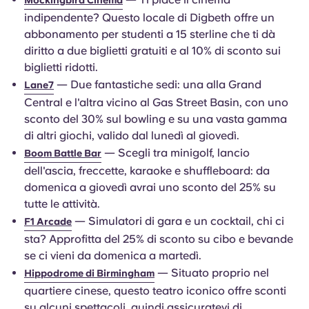
Mockingbird Cinema
indipendente? Questo locale di Digbeth offre un
abbonamento per studenti a 15 sterline che ti dà
diritto a due biglietti gratuiti e al 10% di sconto sui
biglietti ridotti.
— Due fantastiche sedi: una alla Grand
Lane7
Central e l'altra vicino al Gas Street Basin, con uno
sconto del 30% sul bowling e su una vasta gamma
di altri giochi, valido dal lunedì al giovedì.
— Scegli tra minigolf, lancio
Boom Battle Bar
dell'ascia, freccette, karaoke e shuffleboard: da
domenica a giovedì avrai uno sconto del 25% su
tutte le attività.
— Simulatori di gara e un cocktail, chi ci
F1 Arcade
sta? Approfitta del 25% di sconto su cibo e bevande
se ci vieni da domenica a martedì.
— Situato proprio nel
Hippodrome di Birmingham
quartiere cinese, questo teatro iconico offre sconti
su alcuni spettacoli, quindi assicuratevi di