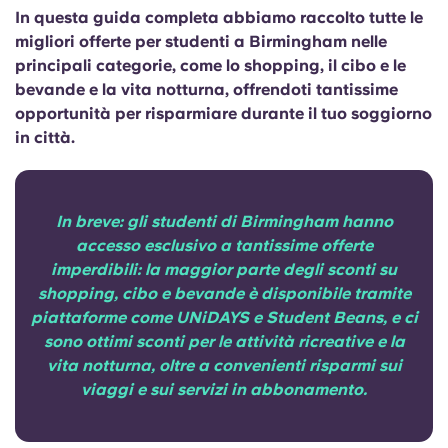
Portuguese
In questa guida completa abbiamo raccolto tutte le
migliori offerte per studenti a Birmingham nelle
principali categorie, come lo shopping, il cibo e le
bevande e la vita notturna, offrendoti tantissime
opportunità per risparmiare durante il tuo soggiorno
in città.
In breve: gli studenti di Birmingham hanno
accesso esclusivo a tantissime offerte
imperdibili: la maggior parte degli sconti su
shopping, cibo e bevande è disponibile tramite
piattaforme come UNiDAYS e Student Beans, e ci
sono ottimi sconti per le attività ricreative e la
vita notturna, oltre a convenienti risparmi sui
viaggi e sui servizi in abbonamento.