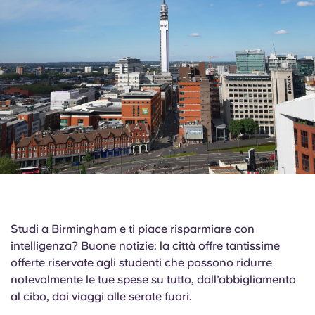
English (GB)
Seleziona un paese
Prenota ora
Seleziona una città
English (US)
Seleziona una residenza
Chinese
Accedi
Español
Català
Deutsch
Studi a Birmingham e ti piace risparmiare con
Italian
intelligenza? Buone notizie: la città offre tantissime
offerte riservate agli studenti che possono ridurre
notevolmente le tue spese su tutto, dall’abbigliamento
French
al cibo, dai viaggi alle serate fuori.