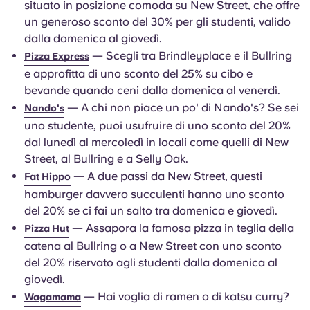
situato in posizione comoda su New Street, che offre
un generoso sconto del 30% per gli studenti, valido
dalla domenica al giovedì.
— Scegli tra Brindleyplace e il Bullring
Pizza Express
e approfitta di uno sconto del 25% su cibo e
bevande quando ceni dalla domenica al venerdì.
— A chi non piace un po' di Nando's? Se sei
Nando's
uno studente, puoi usufruire di uno sconto del 20%
dal lunedì al mercoledì in locali come quelli di New
Street, al Bullring e a Selly Oak.
— A due passi da New Street, questi
Fat Hippo
hamburger davvero succulenti hanno uno sconto
del 20% se ci fai un salto tra domenica e giovedì.
— Assapora la famosa pizza in teglia della
Pizza Hut
catena al Bullring o a New Street con uno sconto
del 20% riservato agli studenti dalla domenica al
giovedì.
— Hai voglia di ramen o di katsu curry?
Wagamama