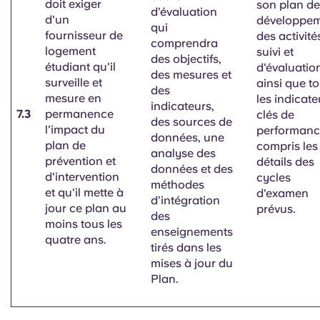
doit exiger
son plan de
d’évaluation
d'un
développe
qui
fournisseur de
des activité
comprendra
logement
suivi et
des objectifs,
étudiant qu'il
d'évaluatio
des mesures et
surveille et
ainsi que t
des
mesure en
les indicate
indicateurs,
7.3
permanence
clés de
des sources de
l'impact du
performanc
données, une
plan de
compris les
analyse des
prévention et
détails des
données et des
d'intervention
cycles
méthodes
et qu'il mette à
d'examen
d’intégration
jour ce plan au
prévus.
des
moins
tous les
enseignements
quatre ans.
tirés dans les
mises à jour du
Plan.