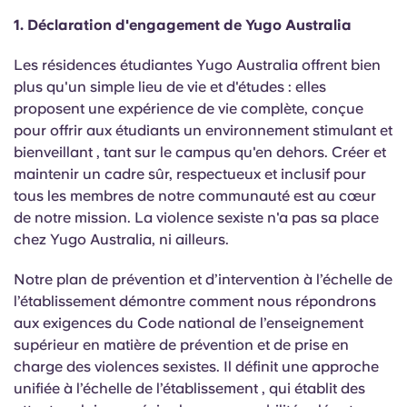
English (GB)
Sélectionnez un pays
1.
Déclaration d'engagement de Yugo Australia
Réservez maintenant
Sélectionnez une ville
English (US)
Les résidences étudiantes Yugo Australia offrent bien
Choisissez une résidence
plus qu'un simple lieu de vie et d'études : elles
proposent une expérience de vie complète, conçue
Chinese
pour offrir aux étudiants un environnement stimulant
et
Se connecter
bienveillant
,
tant sur le campus qu'en dehors. Créer et
Español
maintenir un cadre sûr, respectueux et inclusif pour
tous les membres de notre communauté est au cœur
Català
de notre mission. La violence sexiste n'a pas sa place
chez Yugo Australia, ni ailleurs.
Deutsch
Notre plan de
prévention
et d’intervention
à l’échelle de
l’établissement
démontre comment nous répondrons
Italian
aux exigences du Code national de l’enseignement
supérieur en matière de prévention et de prise en
French
charge des violences sexistes. Il définit une approche
unifiée
à l’échelle
de l’établissement
, qui établit des