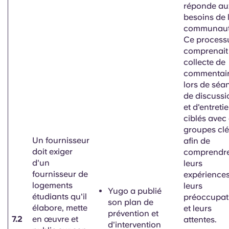
réponde au
besoins de 
communaut
Ce process
comprenait 
collecte de
commentai
lors de séa
de discussi
et d'entreti
ciblés avec
groupes clé
Un fournisseur
afin de
doit exiger
comprendr
d'un
leurs
fournisseur de
expériences
logements
leurs
Yugo a publié
étudiants qu'il
préoccupat
son plan de
élabore, mette
et leurs
prévention et
7.2
en œuvre et
attentes.
d'intervention