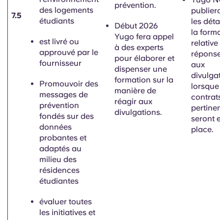
prévention.
des logements
publier
7.5
étudiants
les déta
Début 2026
la form
Yugo fera appel
est livré ou
relative
à des experts
approuvé par le
répons
pour élaborer et
fournisseur
aux
dispenser une
divulga
formation sur la
Promouvoir
des
lorsque
manière de
messages de
contrat
réagir aux
prévention
pertine
divulgations.
fondés sur des
seront 
données
place.
probantes et
adaptés
au
milieu des
résidences
étudiantes
évaluer toutes
les initiatives et