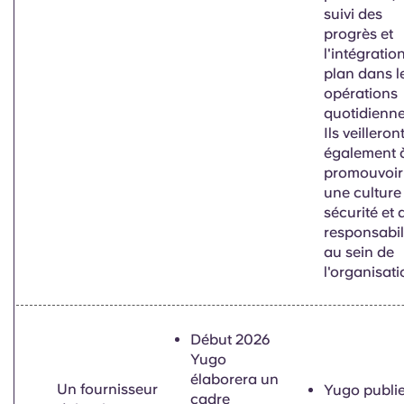
suivi des
progrès et
l'intégratio
plan dans l
opérations
quotidienne
Ils veilleron
également 
promouvoir
une culture
sécurité et 
responsabil
au sein de
l'organisati
Début 2026
Yugo
élaborera un
Un fournisseur
Yugo publi
cadre