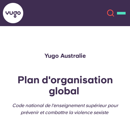
À propos
English (GB)
Yugo Australie
English (US)
Lieux
Plan d'organisation
Chinese
Español
Plus
global
Català
Deutsch
Code national de l'enseignement supérieur pour
Italian
French
prévenir et combattre la violence sexiste
Compte
Langue
Portuguese