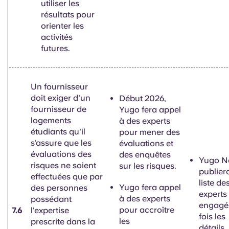
utiliser les
résultats pour
orienter les
activités
futures.
Un fournisseur
doit exiger d'un
Début 2026,
fournisseur de
Yugo fera appel
logements
à
des experts
étudiants qu'il
pour mener des
s'assure que les
évaluations et
évaluations des
des enquêtes
Yugo N
risques ne soient
sur les risques.
publier
effectuées que par
liste de
Yugo fera appel
des personnes
experts
à des experts
possédant
engagé
pour accroître
7.6
l'expertise
fois les
les
prescrite dans la
détails