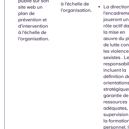
publie sur son
à l'échelle de
La direction
site web un
l'organisation.
l'encadrem
plan de
joueront un
prévention et
rôle actif d
d'intervention
la mise en
à l'échelle de
œuvre du
p
l'organisation.
de lutte con
les violence
sexistes
. L
responsabil
incluent la
définition d
orientation
stratégiques
garantie de
ressources
adéquates, 
supervision
la formatio
personnel, 