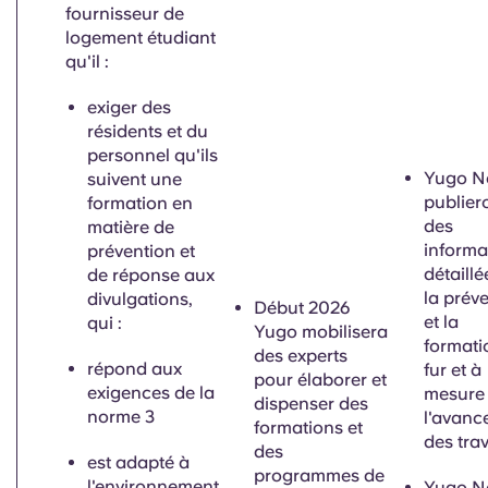
fournisseur de
logement étudiant
qu'il :
exiger des
résidents et du
personnel qu'ils
Yugo N
suivent une
publier
formation en
des
matière de
informa
prévention et
détaillé
de réponse aux
la prév
divulgations,
Début 2026
et la
qui :
Yugo mobilisera
formati
des experts
répond aux
fur et à
pour élaborer et
exigences de la
mesure
dispenser des
norme 3
l'avanc
formations et
des tra
des
est adapté à
programmes de
l'environnement
Yugo N