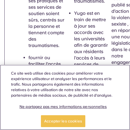
ses pratiques et
traumatismes.
publié s
ses services de
d'action
Yugo est
en
soutien soient
la viole
train de mettre
sûrs, centrés sur
sexiste
,
à jour ses
la personne et
en répo
accords avec
tiennent compte
une nou
les universités
des
législati
afin de garantir
traumatismes.
dans le 
aux résidents
notre
fournir ou
l'accès à leurs
engage
faciliter l'accès
services de
continu 
à des services
soutien en cas
7,7°C
Ce site web utilise des cookies pour améliorer votre
un
de soutien aux
de besoin ou
expérience utilisateur et analyser les performances et le
environ
personnes qui
sur demande.
trafic. Nous partageons également des informations
de vie sû
divulguent des
relatives à votre utilisation de notre site avec nos
respectu
Yugo a
partenaires de médias sociaux, de publicité et d'analyse.
informations et
solidair
renforcé/créé
aux répondants
tous les
Ne partagez pas mes informations personnelles
des
étudiant
Promouvoir et
partenariats
diffuser des
avec des
Accepter les cookies
Vous po
informations sur
services de