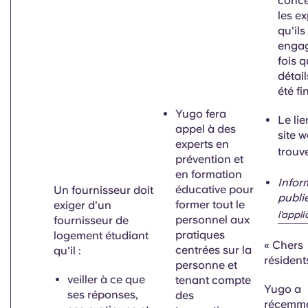
conce
les ex
qu'ils
enga
fois q
détai
été fi
Yugo fera
Le lie
appel à des
site 
experts en
trouv
prévention et
en formation
Infor
éducative pour
Un fournisseur doit
publi
former tout le
exiger d'un
l'appli
personnel aux
fournisseur de
pratiques
logement étudiant
«
Chers
centrées sur la
qu'il :
résident
personne et
veiller à ce que
tenant compte
Yugo a
ses réponses,
des
récemm