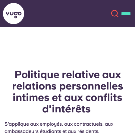
À propos
English (GB)
English (US)
Lieux
Politique relative aux
Chinese
Español
Plus
relations personnelles
intimes et aux conflits
Català
Deutsch
d'intérêts
Italian
French
S'applique aux employés, aux contractuels, aux
Compte
Langue
Portuguese
ambassadeurs étudiants et aux résidents.