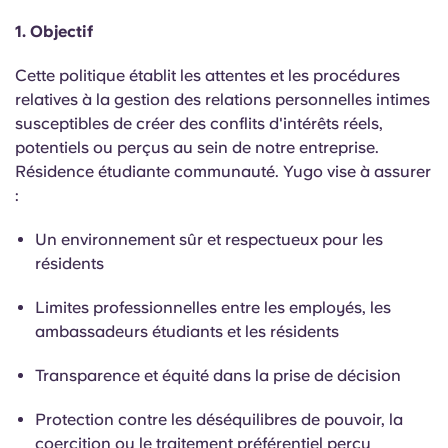
English (GB)
Sélectionnez un pays
Réservez maintenant
1. Objectif
Sélectionnez une ville
English (US)
Cette politique établit les attentes et les procédures
Choisissez une résidence
relatives à la gestion des relations personnelles intimes
Chinese
susceptibles de créer des conflits d'intérêts réels,
potentiels ou perçus au sein de notre entreprise.
Se connecter
Résidence étudiante communauté. Yugo vise à assurer
Español
:
Català
Un environnement sûr et respectueux pour les
résidents
Deutsch
Limites professionnelles entre les employés, les
ambassadeurs étudiants et les résidents
Italian
Transparence et équité dans la prise de décision
French
Protection contre les déséquilibres de pouvoir, la
coercition ou le traitement préférentiel perçu