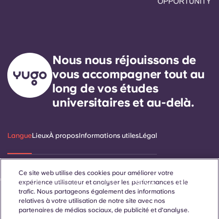
Nous nous réjouissons de
vous accompagner tout au
long de vos études
universitaires et au-delà.
Langue
Lieux
À propos
Informations utiles
Légal
Ce site web utilise des cookies pour améliorer votre
ñol
Català
Deutsch
Italian
French
Portuguese
expérience utilisateur et analyser les performances et le
trafic. Nous partageons également des informations
relatives à votre utilisation de notre site avec nos
partenaires de médias sociaux, de publicité et d'analyse.