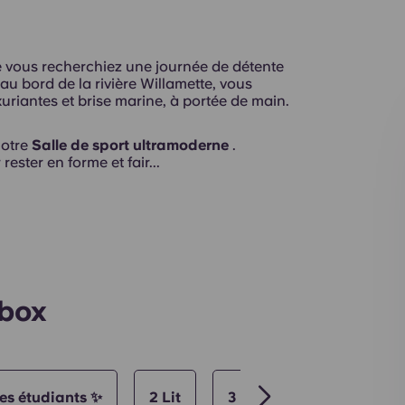
vous recherchiez une journée de détente
au bord de la rivière Willamette, vous
uriantes et brise marine, à portée de main.
Terrasse
notre
Salle de sport ultramoderne
.
rester en forme et fair...
Espaces commu
ybox
des étudiants ✨
2 Lit
3 Lit
4 Lit
1 