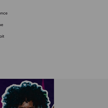
ence
ue
oit