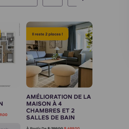
Il reste 2 places !
AMÉLIORATION DE LA
N
MAISON À 4
CHAMBRES ET 2
9.00
SALLES DE BAIN
À Partir De
$ 799.00
$ 699.00