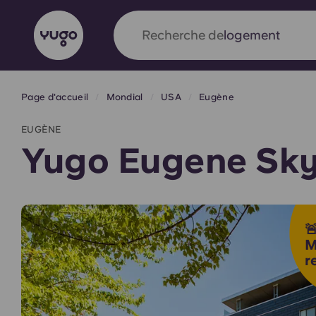
Recherche de
ville
Page d'accueil
Mondial
USA
Eugène
English (GB)
English (US)
À propos
Lieux
Plus
EUGÈNE
Portuguese
Yugo Eugene Sk
Yugo x VCARB : À l'avant-ga

nouvelle ère pour le logement
M
r
Yugo Le partenariat novateur de [nom de l'ent
VCARB alimente l'innovation, l'ambition et d
inoubliables pour les étudiants.