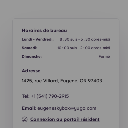
Horaires de bureau
Lundi - Vendredi:
8 : 30 suis - 5 : 30 après-midi
Samedi:
10 : 00 suis - 2 : 00 après-midi
Dimanche :
Fermé
Adresse
1425, rue Villard, Eugene, OR 97403
ns
Tel:
+1
(541) 790-2915
Email:
eugeneskybox@yugo.com
Connexion au portail résident
chambre - Complet