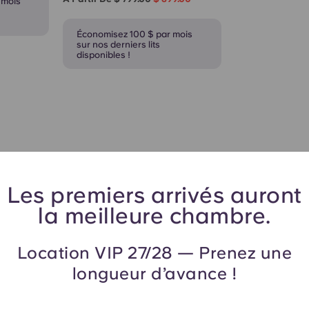
 mois
Économisez 100 $ par mois
sur nos derniers lits
disponibles !
Les premiers arrivés auront
la meilleure chambre.
Location VIP 27/28 — Prenez une
longueur d’avance !