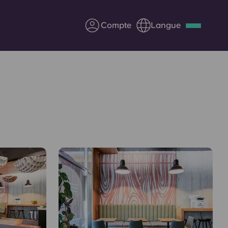
Compte
Langue
Deutsch
Italian
French
Apply Now
us
S'associer à Yugo
Informations pour les
parents
Entrer en contact