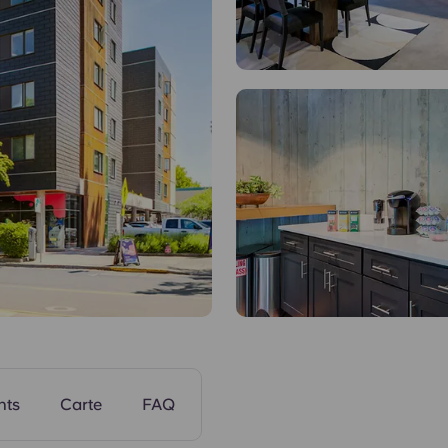
Salon TV
nts
Carte
FAQ