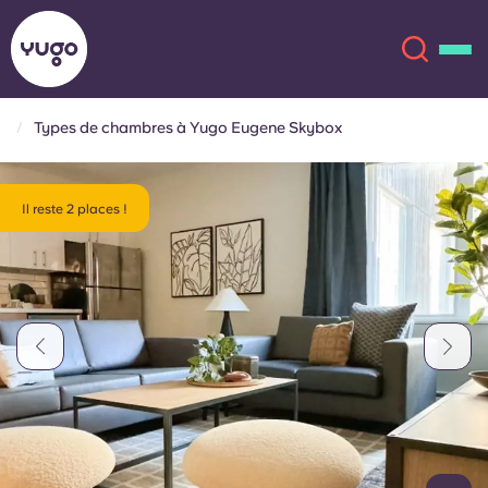
Types de chambres à Yugo Eugene Skybox
À propos
English (GB)
Il reste 2 places !
English (US)
Lieux
Chinese
Español
Plus
Català
Deutsch
Italian
French
Compte
Langue
Portuguese