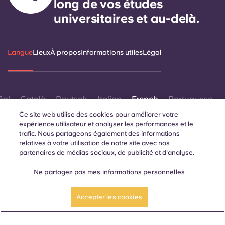
long de vos études
universitaires et au-delà.
Langue
Lieux
À propos
Informations utiles
Légal
ñol
Català
Deutsch
Italian
French
Portuguese
Ce site web utilise des cookies pour améliorer votre
expérience utilisateur et analyser les performances et le
trafic. Nous partageons également des informations
relatives à votre utilisation de notre site avec nos
partenaires de médias sociaux, de publicité et d'analyse.
Contactez-nous
Ne partagez pas mes informations personnelles
Postulez
Faites une visite
maintenant
guidée
Accepter les cookies
© 2026. Tous droits réservés.
Lorsque des termes désignant un genre spécifique