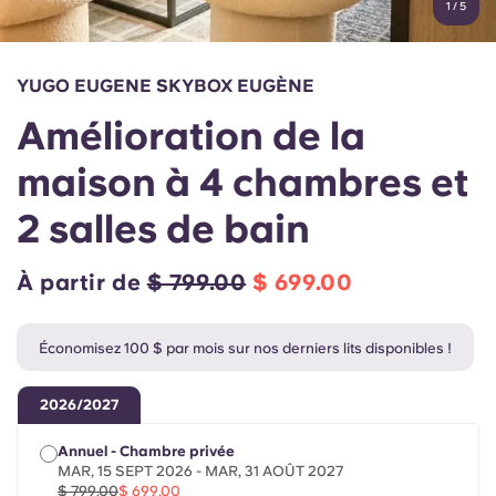
1
/
5
English (GB)
Sélectionnez un pays
Réservez maintenant
Sélectionnez une ville
English (US)
YUGO EUGENE SKYBOX EUGÈNE
Choisissez une résidence
Amélioration de la
Chinese
Se connecter
maison à 4 chambres et
Español
2 salles de bain
Català
À partir de
$ 799.00
$ 699.00
Deutsch
Économisez 100 $ par mois sur nos derniers lits disponibles !
Italian
2026/2027
French
Annuel - Chambre privée
MAR, 15 SEPT 2026 - MAR, 31 AOÛT 2027
$ 799.00
$ 699.00