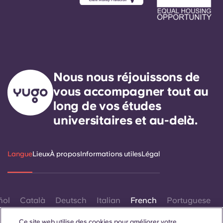
Nous nous réjouissons de
vous accompagner tout au
long de vos études
universitaires et au-delà.
Langue
Lieux
À propos
Informations utiles
Légal
ñol
Català
Deutsch
Italian
French
Portuguese
Ce site web utilise des cookies pour améliorer votre