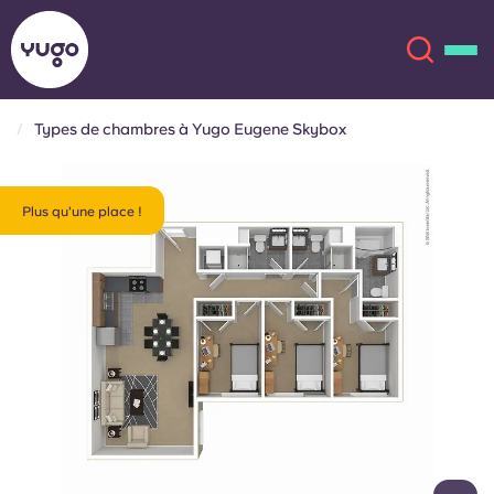
Types de chambres à Yugo Eugene Skybox
À propos
English (GB)
Plus qu'une place !
English (US)
Lieux
Chinese
Español
Plus
Català
Deutsch
Italian
French
Compte
Langue
Portuguese