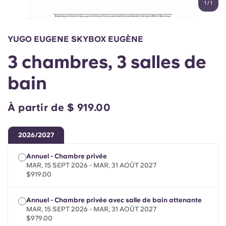
1
/
1
English (GB)
Sélectionnez un pays
Réservez maintenant
Sélectionnez une ville
English (US)
YUGO EUGENE SKYBOX EUGÈNE
Choisissez une résidence
3 chambres, 3 salles de
Chinese
Se connecter
bain
Español
À partir de $ 919.00
Català
2026/2027
Deutsch
Annuel - Chambre privée
MAR, 15 SEPT 2026 - MAR, 31 AOÛT 2027
Italian
$919.00
Annuel - Chambre privée avec salle de bain attenante
French
MAR, 15 SEPT 2026 - MAR, 31 AOÛT 2027
$979.00