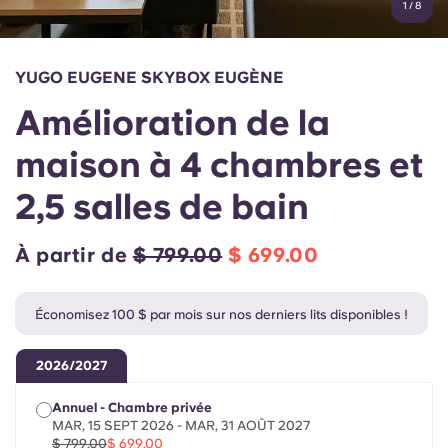
1
/
8
English (GB)
Sélectionnez un pays
Réservez maintenant
Sélectionnez une ville
English (US)
YUGO EUGENE SKYBOX EUGÈNE
Choisissez une résidence
Amélioration de la
Chinese
Se connecter
maison à 4 chambres et
Español
2,5 salles de bain
Català
À partir de
$ 799.00
$ 699.00
Deutsch
Économisez 100 $ par mois sur nos derniers lits disponibles !
Italian
2026/2027
French
Annuel - Chambre privée
MAR, 15 SEPT 2026 - MAR, 31 AOÛT 2027
$ 799.00
$ 699.00