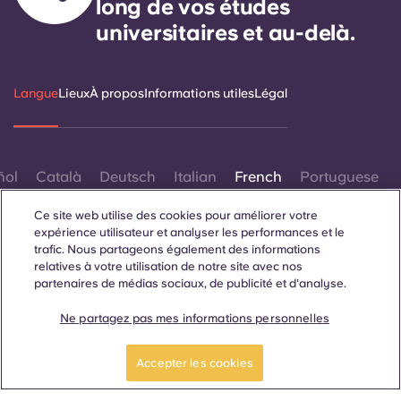
long de vos études
universitaires et au-delà.
Langue
Lieux
À propos
Informations utiles
Légal
ñol
Català
Deutsch
Italian
French
Portuguese
Ce site web utilise des cookies pour améliorer votre
expérience utilisateur et analyser les performances et le
trafic. Nous partageons également des informations
relatives à votre utilisation de notre site avec nos
partenaires de médias sociaux, de publicité et d'analyse.
Contactez-nous
Ne partagez pas mes informations personnelles
Postulez
Faites une visite
maintenant
guidée
Accepter les cookies
© 2026. Tous droits réservés.
Lorsque des termes désignant un genre spécifique