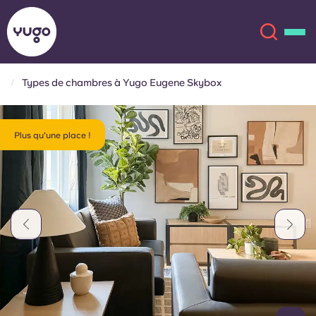
Types de chambres à Yugo Eugene Skybox
À propos
English (GB)
Plus qu'une place !
English (US)
Lieux
Chinese
Español
Plus
Català
Deutsch
Italian
French
Compte
Langue
Portuguese