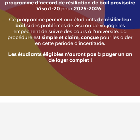
programme d'accord de résiliation de bail provisoire
English (GB)
Sélectionnez un pays
Visa/I-20
pour
2025-2026
.
Réservez maintenant
Sélectionnez une ville
Ce programme permet aux étudiants
de résilier leur
English (US)
bail
si des problèmes de visa ou de voyage les
Choisissez une résidence
empêchent de suivre des cours à l'université. La
procédure est
simple et claire, conçue
pour les aider
Chinese
en cette période d'incertitude.
Se connecter
Les étudiants éligibles n'auront pas à payer un an
Español
de loyer complet !
Català
Deutsch
Italian
French