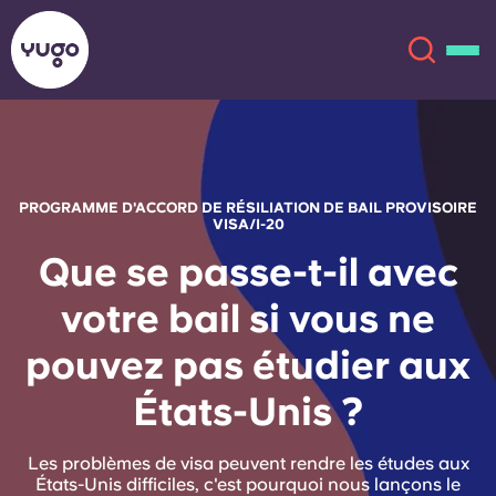
À propos
English (GB)
PROGRAMME D'ACCORD DE RÉSILIATION DE BAIL PROVISOIRE
VISA/I-20
English (US)
Lieux
Que se passe-t-il avec
Chinese
Español
Plus
votre bail si vous ne
pouvez pas étudier aux
Català
Deutsch
États-Unis ?
Italian
French
Compte
Langue
Les problèmes de visa peuvent rendre les études aux
Portuguese
États-Unis difficiles, c'est pourquoi nous lançons le