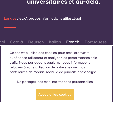
universitaires et au-delà.
Langue
Lieux
À propos
Informations utiles
Légal
ñol
Català
Deutsch
Italian
French
Portuguese
Ce site web utilise des cookies pour améliorer votre
expérience utilisateur et analyser les performances et le
trafic. Nous partageons également des informations
relatives à votre utilisation de notre site avec nos
partenaires de médias sociaux, de publicité et d'analyse.
Contactez-nous
Ne partagez pas mes informations personnelles
Accepter les cookies
© 2026. Tous droits réservés.
Lorsque des termes désignant un genre spécifique
apparaissent sur ce site web, ils sont destinés à s'appliquer à
tous, sans distinction de genre.