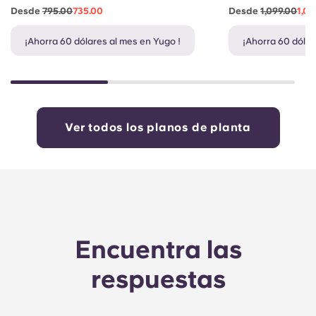
Desde
795.00
735.00
Desde
1,099.00
1,03
¡Ahorra 60 dólares al mes en Yugo !
¡Ahorra 60 dólar
Ver todos los planos de planta
Encuentra las
respuestas