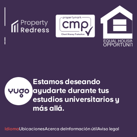
objetivo claro es responder a cualquier
necesidad de servicio general en un plazo de 24
horas.
Estamos deseando
ayudarte durante tus
estudios universitarios y
más allá.
Idioma
Ubicaciones
Acerca de
Información útil
Aviso legal