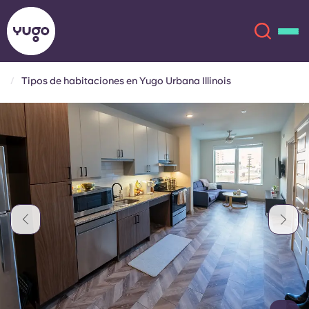
Tipos de habitaciones en Yugo Urbana Illinois
Acerca de
English (GB)
English (US)
Ubicaciones
Chinese
Español
Más
Català
Deutsch
Italian
French
Cuenta
Idioma
Portuguese