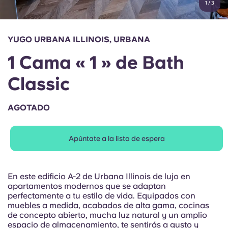
1
/
3
English (GB)
Elige un país
Reserva ahora
Elige una ciudad
English (US)
YUGO URBANA ILLINOIS, URBANA
Elige una residencia
1 Cama « 1 » de Bath
Chinese
Iniciar sesión
Classic
Español
AGOTADO
Català
Apúntate a la lista de espera
Deutsch
Italian
En este edificio A-2 de Urbana Illinois de lujo en
apartamentos modernos que se adaptan
perfectamente a tu estilo de vida. Equipados con
French
muebles a medida, acabados de alta gama, cocinas
de concepto abierto, mucha luz natural y un amplio
espacio de almacenamiento, te sentirás a gusto y