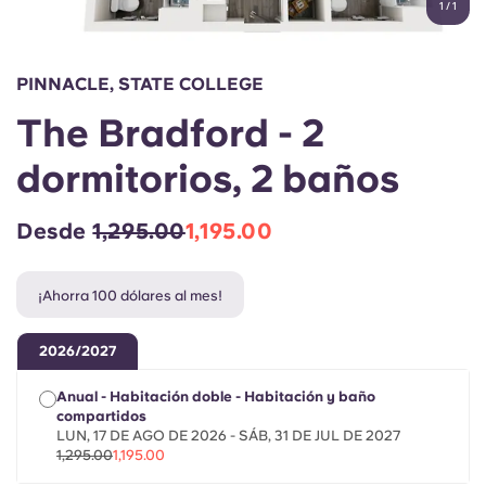
1
/
1
English (GB)
Elige un país
Reserva ahora
Elige una ciudad
English (US)
PINNACLE, STATE COLLEGE
Elige una residencia
The Bradford - 2
Chinese
Iniciar sesión
dormitorios, 2 baños
Español
Desde
1,295.00
1,195.00
Català
¡Ahorra 100 dólares al mes!
Deutsch
2026/2027
Italian
Anual - Habitación doble - Habitación y baño
compartidos
French
LUN, 17 DE AGO DE 2026 - SÁB, 31 DE JUL DE 2027
1,295.00
1,195.00