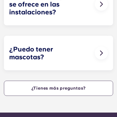
se ofrece en las
instalaciones?
Nuestros apartamentos de Penn State están
equipados con llaveros electrónicos, que
permiten a los estudiantes acceder tanto a sus
apartamentos como a las instalaciones comunes.
Así, los residentes pueden disfrutar de nuestras
¿Puedo tener
instalaciones las 24 horas del día. El personal de
mascotas?
mantenimiento tiene llaves programadas para
funcionar solo en determinados horarios. Esto
Sí. En nuestros pisos se admiten mascotas.
garantiza que los residentes sean los únicos que
puedan acceder a sus apartamentos fuera del
horario habitual. Además, la administración
¿Tienes más preguntas?
puede comprobar en el registro de horas que las
reparaciones se han realizado según lo previsto.