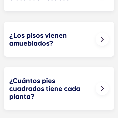
¡Sí! Cada piso viene amueblado con
electrodomésticos de la marc standard : nevera,
lavavajillas, cocina y horno, microondas, y
lavadora y secadora de tamaño estándar.
¿Los pisos vienen
amueblados?
¡Sí! Nuestros pisos están amueblados al 100 %.
Tu piso incluirá muebles Sala de estar el
dormitorio, además de un colchón de tamaño
estándar.
¿Cuántos pies
cuadrados tiene cada
planta?
Nuestras viviendas fuera del campus de la PSU
varían en tamaño según la distribución que elijas.