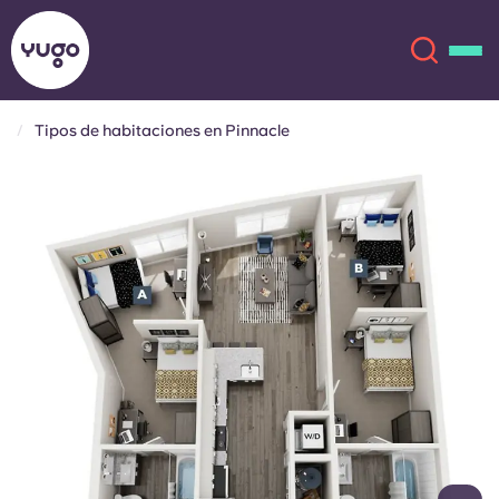
Tipos de habitaciones en Pinnacle
Acerca de
English (GB)
English (US)
Ubicaciones
Chinese
Español
Más
Català
Deutsch
Italian
French
Cuenta
Idioma
Portuguese