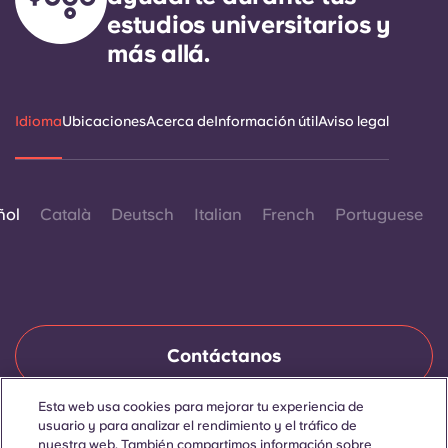
estudios universitarios y
más allá.
Idioma
Ubicaciones
Acerca de
Información útil
Aviso legal
ñol
Català
Deutsch
Italian
French
Portuguese
Contáctanos
Esta web usa cookies para mejorar tu experiencia de
usuario y para analizar el rendimiento y el tráfico de
© 2026. Todos los derechos reservados.
nuestra web. También compartimos información sobre