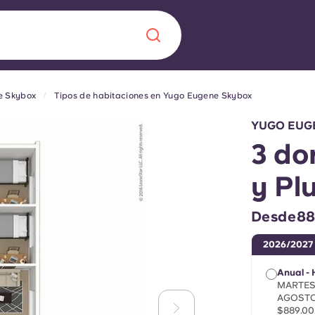
e Skybox
Tipos de habitaciones en Yugo Eugene Skybox
Chinese
Español
Català
YUGO EUG
3 do
y Pl
Quiénes somos
a nueva era
Desde88
iantes
Preguntas frecu
2026/2027
lsa la innovación,
Anual -
 estudiantes.
Blog
MARTES,
AGOSTO
$889.00