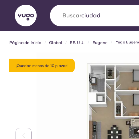
Buscar
país
Yugo Eugen
Página de inicio
Global
EE. UU.
Eugene
English (GB)
English (US)
Acerca de
Ubicaciones
Más
Portuguese
¡Quedan menos de 10 plazas!
Yugo VCARB: Impulsando un
en el alojamiento para estud
La colaboración pionera Yugocon VCARB impu
la ambición y momentos inolvidables para los