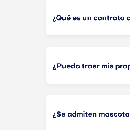
responsables de ninguna reclamació
con disputas entre compañeros de 
¿Qué es un contrato de
​El contrato de alquiler individual 
del espacio de tu hijo, no de todo 
responsabilidad compartida de todos
contrato a plazo es un contrato qu
pagar cómodamente en 12 plazos.
¿Puedo traer mis pro
La mayoría de nuestros pisos vien
colchón, somier, mesita de noche y 
como un sofá, sillas y una mesita 
¿Se admiten mascota
¡Sí, admitimos mascotas! Ponte en 