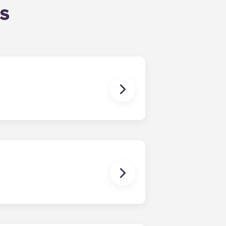
s
n a tus necesidades. El formulario
s rellenado el formulario, un
o más adecuados según el perfil que
posibles compañeros de piso!
 ayudarte a encontrar un
rencias. Si surge algún conflicto,
No obstante, no nos hacemos