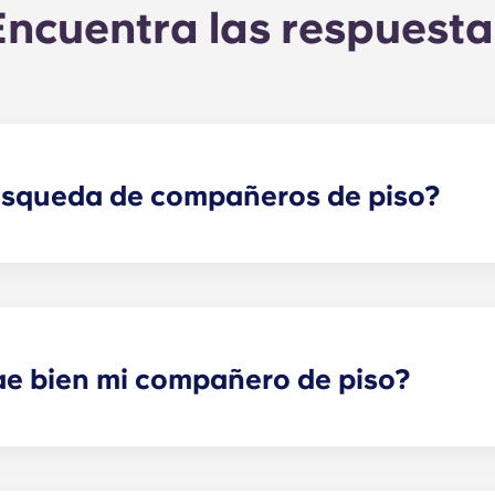
Encuentra las respuesta
úsqueda de compañeros de piso?
rejarte con uno o varios compañeros de piso que se adapte
ya forma parte del proceso de solicitud. Una vez que haya
á tus respuestas y te emparejará con los compañeros de pis
es sociales también son una forma genial de conectar con 
ae bien mi compañero de piso?
iler individual por un periodo determinado, sí que podemos
 podemos garantizar que se puedan cumplir todas tus prefe
e alquiler y te ayudaremos a buscar posibles soluciones. 