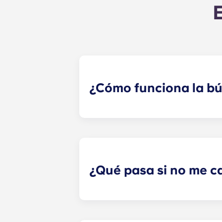
¿Cómo funciona la b
Haremos todo lo posible para empa
de búsqueda de compañeros de piso 
especialista en alquileres revisar
hayas seleccionado. ¡Nuestras red
¿Qué pasa si no me c
Si has firmado un contrato de alqu
compañero de piso. Sin embargo, no
ponte en contacto con la oficina d