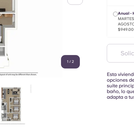
Anual - 
MARTES,
AGOSTO
$949.00
Solic
1
/
2
Esta vivien
opciones de
suite princ
baño, lo qu
adapta a tu