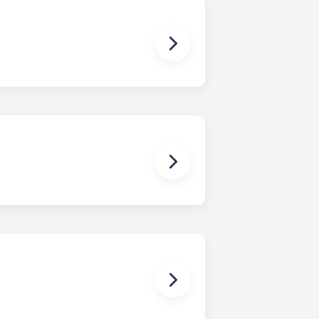
nada, se derive o tenga relación
o individual, solo eres responsable
s zonas comunes son
ina, etc.). Nuestra estructura de
a cuota única. Esta cuota se puede
ente, los dormitorios ya tienen
a de estar básico Sala de estar ,
mascota.