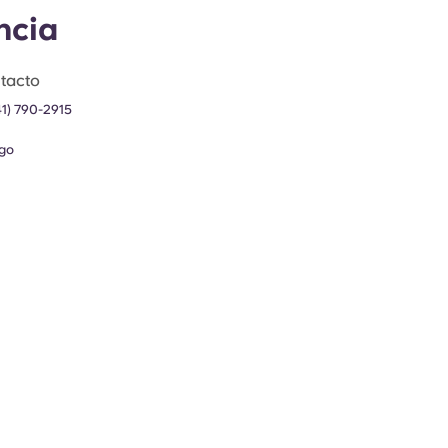
ncia
tacto
41) 790-2915
go