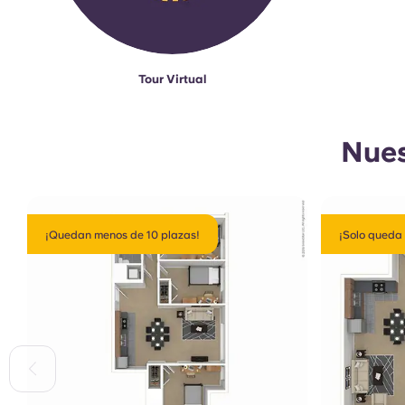
Tour Virtual
Nues
¡Quedan menos de 10 plazas!
¡Solo queda