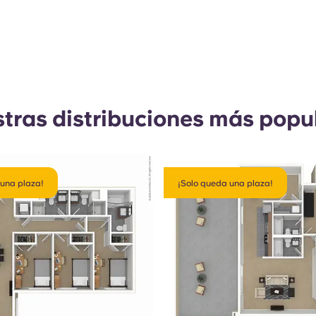
tras distribuciones más popu
 una plaza!
¡Solo queda una plaza!