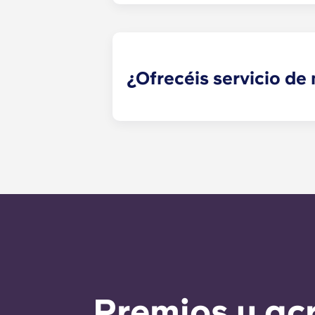
¿Ofrecéis servicio d
Las solicitudes de mantenimiento q
momento y el personal de administr
solicitudes de mantenimiento es de
llama al número de la oficina. Fuer
automáticas del número de la ofici
claro es responder a cualquier nec
Premios y ac