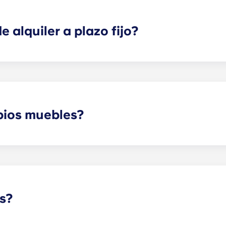
n, daño o acción de cualquier naturaleza que esté relacio
piso potenciales o ya seleccionados.
 alquiler a plazo fijo?
te da tranquilidad tanto a ti como a tus hijos. Con un contrat
el piso, como ocurriría con un contrato conjunto típico. La
 los compañeros de piso (por ejemplo, Sala de estar, la coc
e empieza en una fecha concreta y termina en otra, por un
pios muebles?
en amueblados, aunque las opciones pueden variar. Normalm
escritorio. La mayoría de los pisos también cuentan con Sal
de centro. ¡Llámanos para más detalles antes de mudarte!
s?
contacto con nuestra oficina si tienes pensado traer a tu 