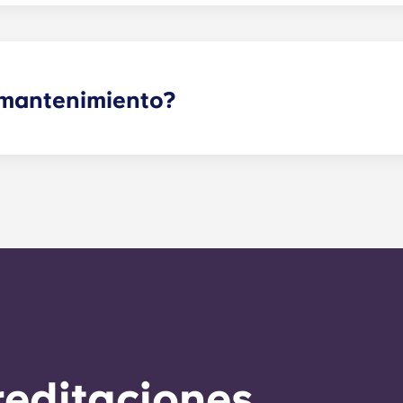
e mantenimiento?
ue no sean urgentes se pueden enviar a través de tu portal 
ación se encargará de ellas lo antes posible. Nuestro plaz
 24 horas durante la semana laboral. Para el mantenimient
a del horario de atención, se te pedirá que dejes un mensaj
na. Nuestro técnico de guardia se encargará de responder 
esidad de servicio general en un plazo de 24 horas.
reditaciones