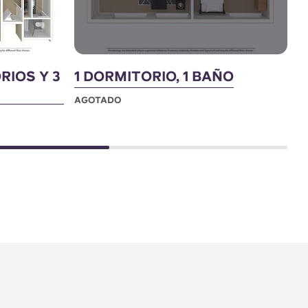
RIOS Y 3
1 DORMITORIO, 1 BAÑO
Á
B
AGOTADO
A