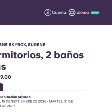
Cuenta
Idioma
Deutsch
Italian
French
Apply Now
ENE SKYBOX, EUGENE
rmitorios, 2 baños
us
Colabora con Yugo
9.00
entes
Información para los
padres
 Habitación privada
Ponte en contacto con
 15 DE SEPTIEMBRE DE 2026 - MARTES, 31 DE
 DE 2027
nosotros