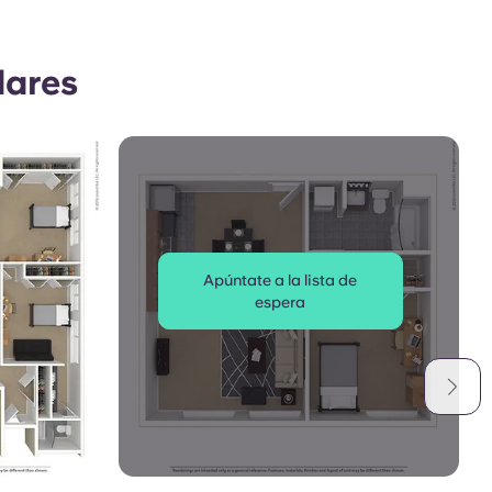
lares
Apúntate a la lista de
espera