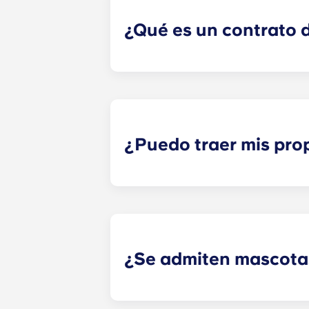
con disputas entre compañeros de 
¿Qué es un contrato de
​El contrato de alquiler individual 
del espacio de tu hijo, no de todo 
responsabilidad compartida de todos
contrato a plazo es un contrato qu
pagar cómodamente en 12 plazos.
¿Puedo traer mis pro
La mayoría de nuestros pisos vien
colchón, somier, mesita de noche y 
como un sofá, sillas y una mesita 
¿Se admiten mascota
¡Sí, admitimos mascotas! Ponte en 