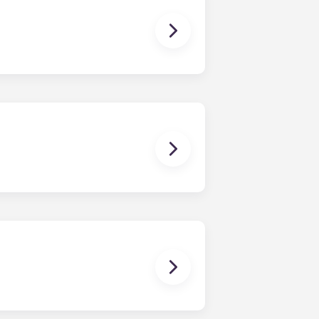
o individual, solo eres responsable
s zonas comunes son
ina, etc.). Nuestra estructura de
a cuota única. Esta cuota se puede
ente, los dormitorios ya tienen
a de estar básico Sala de estar ,
mascota.