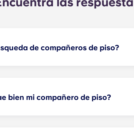
Encuentra las respuesta
úsqueda de compañeros de piso?
rejarte con uno o varios compañeros de piso que se adapte
ya forma parte del proceso de solicitud. Una vez que haya
á tus respuestas y te emparejará con los compañeros de pis
es sociales también son una forma genial de conectar con 
ae bien mi compañero de piso?
iler individual por un periodo determinado, sí que podemos
 podemos garantizar que se puedan cumplir todas tus prefe
e alquiler y te ayudaremos a buscar posibles soluciones. 
n, daño o acción de cualquier naturaleza que esté relacio