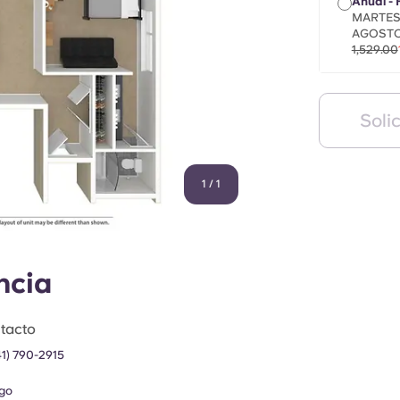
Anual -
MARTES,
AGOSTO
1,529.00
Solic
1
/
1
ncia
tacto
41) 790-2915
go