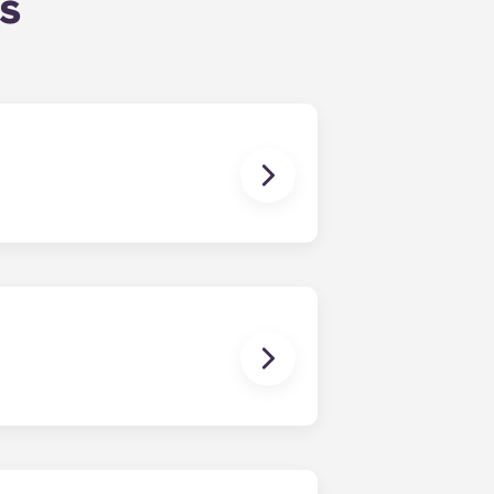
s
n a tus necesidades. El formulario
s rellenado el formulario, un
o más adecuados según el perfil que
posibles compañeros de piso!
 ayudarte a encontrar un
rencias. Si surge algún conflicto,
No obstante, no nos hacemos
nada, se derive o tenga relación