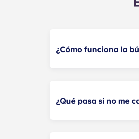
¿Cómo funciona la b
Haremos todo lo posible para empa
de búsqueda de compañeros de piso 
especialista en alquileres revisar
hayas seleccionado. ¡Nuestras red
¿Qué pasa si no me c
Si has firmado un contrato de alqu
compañero de piso. Sin embargo, no
ponte en contacto con la oficina d
responsables de ninguna reclamació