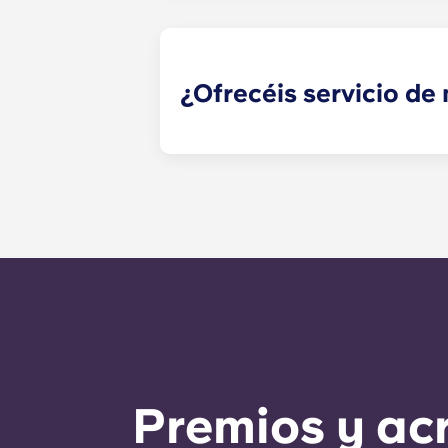
¿Ofrecéis servicio d
Las solicitudes de mantenimiento q
momento y el personal de administr
solicitudes de mantenimiento es de
llama al número de la oficina. Fuer
automáticas del número de la ofici
claro es responder a cualquier nec
Premios y ac