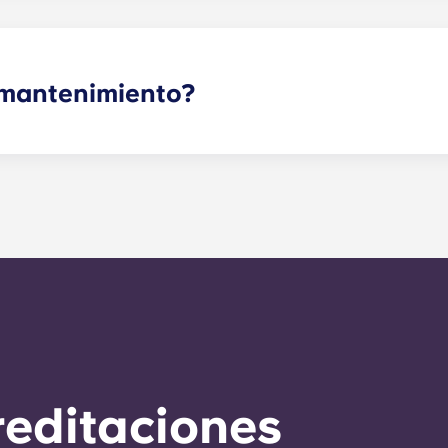
e mantenimiento?
ue no sean urgentes se pueden enviar a través de tu portal 
ación se encargará de ellas lo antes posible. Nuestro plaz
 24 horas durante la semana laboral. Para el mantenimient
a del horario de atención, se te pedirá que dejes un mensaj
na. Nuestro técnico de guardia se encargará de responder 
esidad de servicio general en un plazo de 24 horas.
reditaciones