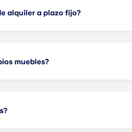
piso potenciales o ya seleccionados.
 alquiler a plazo fijo?
te da tranquilidad tanto a ti como a tus hijos. Con un contrat
el piso, como ocurriría con un contrato conjunto típico. La
 los compañeros de piso (por ejemplo, Sala de estar, la coc
e empieza en una fecha concreta y termina en otra, por un
pios muebles?
en amueblados, aunque las opciones pueden variar. Normalm
escritorio. La mayoría de los pisos también cuentan con Sal
de centro. ¡Llámanos para más detalles antes de mudarte!
s?
contacto con nuestra oficina si tienes pensado traer a tu 