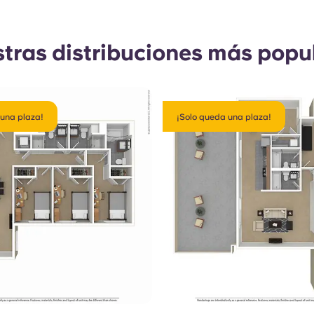
tras distribuciones más popu
 una plaza!
¡Solo queda una plaza!