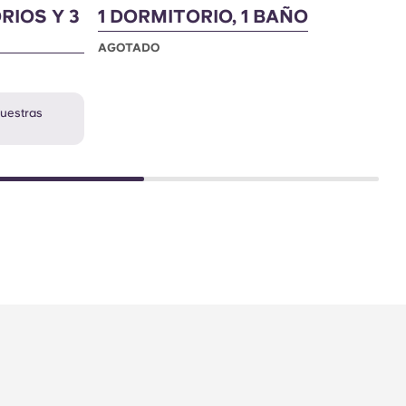
RIOS Y 3
1 DORMITORIO, 1 BAÑO
Á
B
AGOTADO
A
nuestras