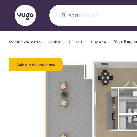
Buscar
ciudad
Yugo Eugen
Página de inicio
Global
EE. UU.
Eugene
English (GB)
English (US)
Acerca de
Ubicaciones
Más
Portuguese
¡Solo queda una plaza!
Yugo VCARB: Impulsando un
en el alojamiento para estud
La colaboración pionera Yugocon VCARB impu
la ambición y momentos inolvidables para los