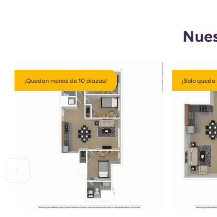
Nues
¡Quedan menos de 10 plazas!
¡Solo queda