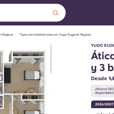
e Skybox
Tipos de habitaciones en Yugo Eugene Skybox
Chinese
Español
Català
YUGO EUG
Átic
y 3 
Quiénes somos
a nueva era
Desde
1
iantes
Preguntas frecu
¡Ahorra 100
disponibles!
lsa la innovación,
 estudiantes.
Blog
2026/2027