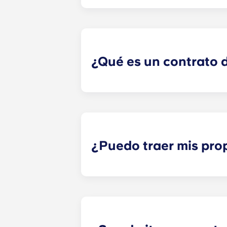
Si has firmado un contrato de alqu
compañero de piso. Sin embargo, no
ponte en contacto con la oficina d
responsables de ninguna reclamació
con disputas entre compañeros de 
¿Qué es un contrato de
​El contrato de alquiler individual 
del espacio de tu hijo, no de todo 
responsabilidad compartida de todos
contrato a plazo es un contrato qu
pagar cómodamente en 12 plazos.
¿Puedo traer mis pro
La mayoría de nuestros pisos vien
colchón, somier, mesita de noche y 
como un sofá, sillas y una mesita 