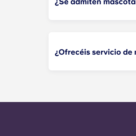
¿Se admiten mascota
¡Sí, admitimos mascotas! Ponte en 
¿Ofrecéis servicio d
Las solicitudes de mantenimiento q
momento y el personal de administr
solicitudes de mantenimiento es de
llama al número de la oficina. Fuer
automáticas del número de la ofici
claro es responder a cualquier nec