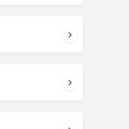
 ayudarte a encontrar un
rencias. Si surge algún conflicto,
No obstante, no nos hacemos
nada, se derive o tenga relación
o individual, solo eres responsable
s zonas comunes son
ina, etc.). Nuestra estructura de
a cuota única. Esta cuota se puede
ente, los dormitorios ya tienen
a de estar básico Sala de estar ,