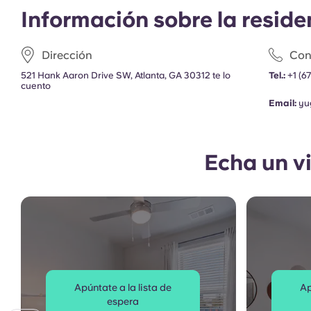
Información sobre la reside
Dirección
Con
521 Hank Aaron Drive SW, Atlanta, GA 30312 te lo
Tel.:
+1
(6
cuento
Email:
yu
Echa un v
Apúntate a la lista de
Ap
espera