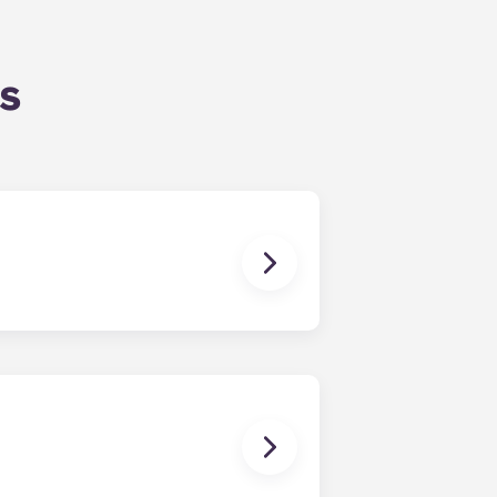
s
n a tus necesidades. El formulario
s rellenado el formulario, un
o más adecuados según el perfil que
posibles compañeros de piso!