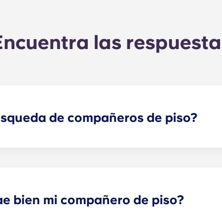
Encuentra las respuesta
úsqueda de compañeros de piso?
rejarte con uno o varios compañeros de piso que se adapte
ya forma parte del proceso de solicitud. Una vez que haya
á tus respuestas y te emparejará con los compañeros de pis
es sociales también son una forma genial de conectar con 
ae bien mi compañero de piso?