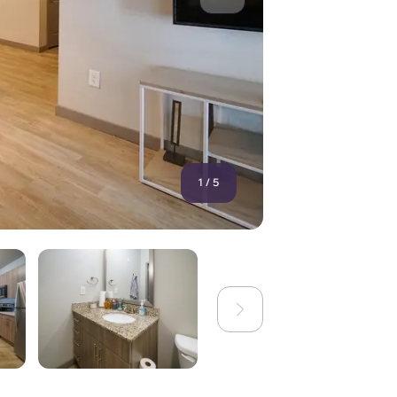
1
/
5