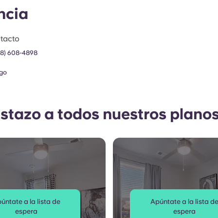
ncia
tacto
78) 608-4898
go
istazo a todos nuestros planos
úntate a la lista de
Apúntate a la lista d
espera
espera