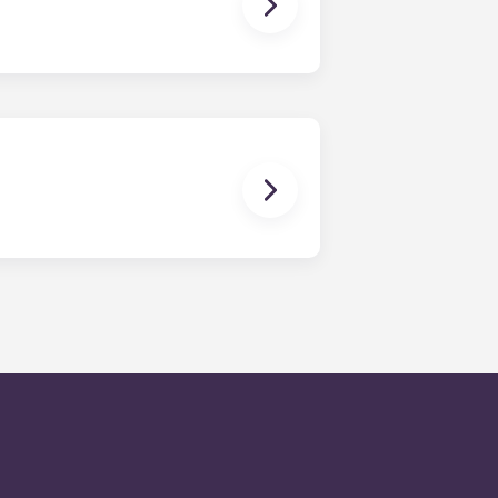
mascota.
de residentes en cualquier
o medio de respuesta a las
o de emergencia las 24 horas,
e siguiendo las instrucciones
a tu mensaje. Nuestro objetivo