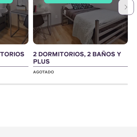
ITORIOS
2 DORMITORIOS, 2 BAÑOS Y
D
PLUS
B
AGOTADO
A