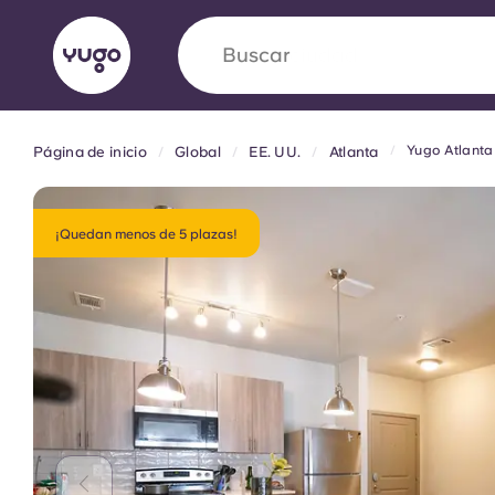
Buscar
ciudad
Yugo Atlanta
Página de inicio
Global
EE. UU.
Atlanta
English (GB)
English (US)
Acerca de
Ubicaciones
Más
Portuguese
¡Quedan menos de 5 plazas!
Yugo VCARB: Impulsando un
en el alojamiento para estud
La colaboración pionera Yugocon VCARB impu
la ambición y momentos inolvidables para los