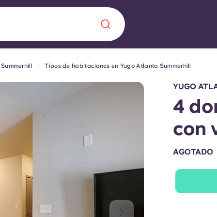
 Summerhill
Tipos de habitaciones en Yugo Atlanta Summerhill
Chinese
Español
Català
YUGO ATL
4 do
con 
Quiénes somos
a nueva era
AGOTADO
iantes
Preguntas frecu
lsa la innovación,
 estudiantes.
Blog