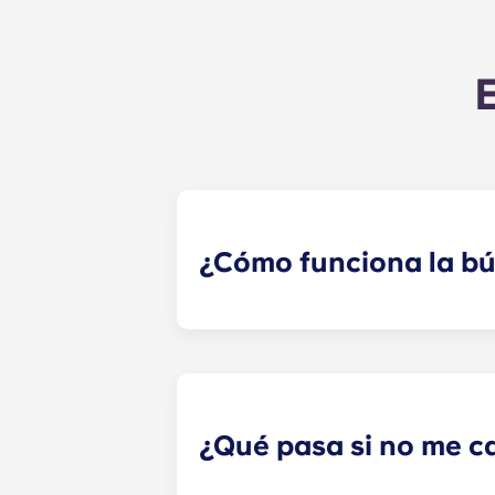
¿Cómo funciona la b
Haremos todo lo posible para empa
de búsqueda de compañeros de piso 
especialista en alquileres revisar
hayas seleccionado. ¡Nuestras red
¿Qué pasa si no me c