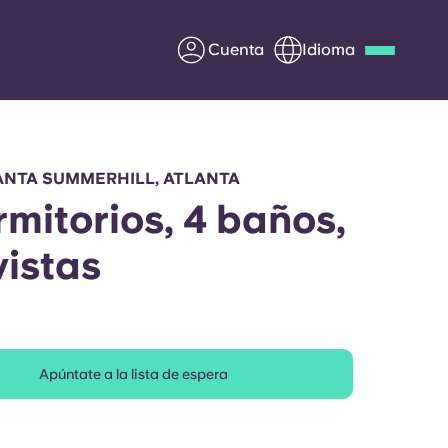
Cuenta
Idioma
Deutsch
Italian
French
Apply Now
ANTA SUMMERHILL, ATLANTA
rmitorios, 4 baños,
vistas
Colabora con Yugo
entes
Información para los
padres
Apúntate a la lista de espera
Ponte en contacto con
nosotros