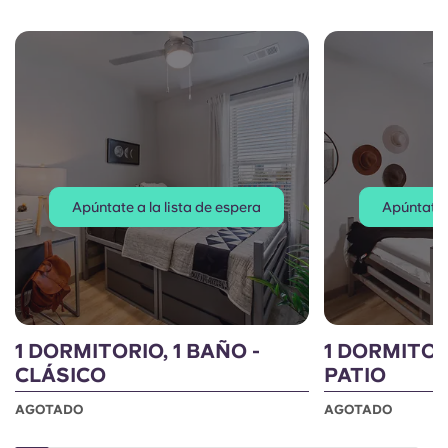
Apúntate a la lista de espera
Apúntate a
1 DORMITORIO, 1 BAÑO -
1 DORMITORI
CLÁSICO
PATIO
AGOTADO
AGOTADO