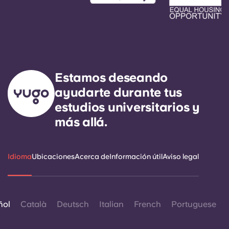
Estamos deseando
ayudarte durante tus
estudios universitarios y
más allá.
Idioma
Ubicaciones
Acerca de
Información útil
Aviso legal
ñol
Català
Deutsch
Italian
French
Portuguese