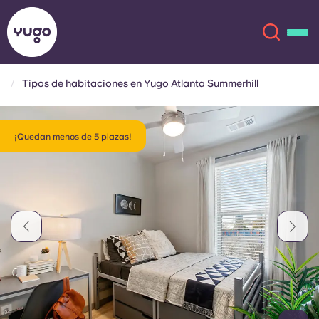
Tipos de habitaciones en Yugo Atlanta Summerhill
Acerca de
English (GB)
¡Quedan menos de 5 plazas!
English (US)
Ubicaciones
Chinese
Español
Más
Català
Deutsch
Italian
French
Cuenta
Idioma
Portuguese