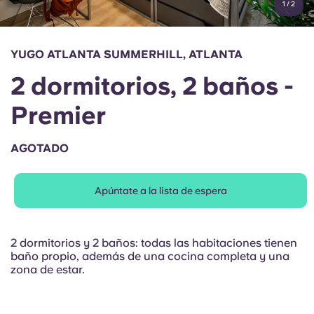
1
/
2
English (GB)
Elige un país
Reserva ahora
Elige una ciudad
English (US)
YUGO ATLANTA SUMMERHILL, ATLANTA
Elige una residencia
2 dormitorios, 2 baños -
Chinese
Iniciar sesión
Premier
Español
AGOTADO
Català
Apúntate a la lista de espera
Deutsch
Italian
2 dormitorios y 2 baños: todas las habitaciones tienen
baño propio, además de una cocina completa y una
zona de estar.
French