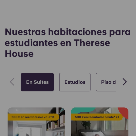
Nuestras habitaciones para
estudiantes en Therese
House
En Suites
Estudios
Piso de 2 hab
500 £ en reembolso o vale* 💷
500 £ en reembolso o vale* 💷