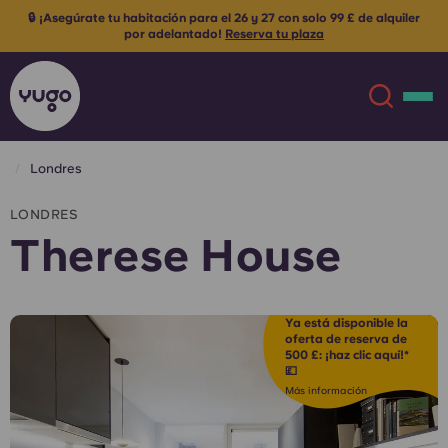
👯 Recomienda a un amigo para el 26/27 y os llevaréis 250 £ cada
uno
Se aplican los términos y condiciones
Londres
Acerca de
English (GB)
LONDRES
Therese House
English (US)
Ubicaciones
Chinese
Español
Más
Ya está disponible la
oferta de reserva de
500 £: ¡haz clic aquí!*
Català
Deutsch
💷
Más información
Italian
French