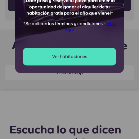
¡Date prisa y reserva tu plaza para tener la
Más información
oportunidad de ganar el alquiler de tu
habitación gratis para el año que viene!*
*Se aplican los términos y condiciones -
mira
aquí
.
Alrededor de Therese
House
Ver habitaciones
View on map
Escucha lo que dicen