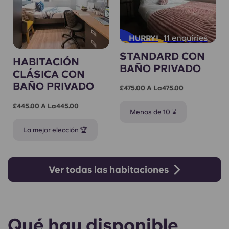
11 enquiries
HURRY!
STANDARD CON
HABITACIÓN
BAÑO PRIVADO
CLÁSICA CON
BAÑO PRIVADO
£475.00 A La475.00
£445.00 A La445.00
Menos de 10 ⌛
La mejor elección 🏆
Ver todas las habitaciones
Qué hay disponible