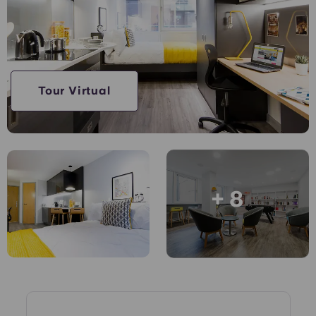
Cuenta
Idioma
Portuguese
English (GB)
Elige un país
Reserva ahora
Elige una ciudad
English (US)
Tour Virtual
Elige una residencia
Chinese
Iniciar sesión
Español
+ 8
Català
Deutsch
Italian