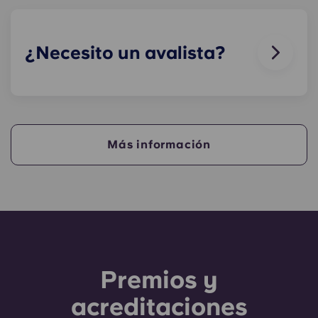
—por ejemplo, a los que tienen alergias—, no
permitimos tener animales en nuestros edificios.
¿Necesito un avalista?
Sí, si vas a pagar el alojamiento a plazos,
necesitarás un avalista que garantice que podrás
hacer los pagos a tiempo.
Más información
Un avalista se hará cargo de los pagos en tu
nombre si tú no puedes hacerlo, por cualquier
motivo. Si tienes dificultades para pagar una
cuota, habla primero con nuestro equipo de
atención al cliente; solo se recurrirá a tu avalista
como último recurso.
Premios y
acreditaciones