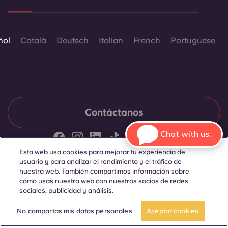
ñol
Català
Deutsch
Italian
French
Portuguese
Contáctanos
Chat with us.
Esta web usa cookies para mejorar tu experiencia de
© 2026. Todos los derechos reservados.
usuario y para analizar el rendimiento y el tráfico de
Siempre que en esta página web aparezcan palabras que
denoten un género concreto, se refieren a todo el mundo, sin
nuestra web. También compartimos información sobre
distinción de género.
cómo usas nuestra web con nuestros socios de redes
sociales, publicidad y análisis.
RESERVAR UNA
Reserva una
HABITACIÓN
visita
No compartas mis datos personales
Aceptar cookies