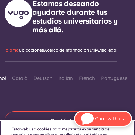
Estamos deseando
ayudarte durante tus
estudios universitarios y
más allá.
Idioma
Ubicaciones
Acerca de
Información útil
Aviso legal
ñol
Català
Deutsch
Italian
French
Portuguese
Chat with us.
Contáctanos
Esta web usa cookies para mejorar tu experiencia de
usuario y para analizar el rendimiento y el tráfico de