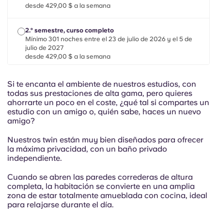
Portuguese
desde 429,00 $ a la semana
2.º semestre, curso completo
Mínimo 301 noches entre el 23 de julio de 2026 y el 5 de
julio de 2027
desde 429,00 $ a la semana
Estancias cortas
Si te encanta el ambiente de nuestros estudios, con
Mínimo 28 noches entre el 22 de julio de 2026 y el 1 de
todas sus prestaciones de alta gama, pero quieres
febrero de 2027
ahorrarte un poco en el coste, ¿qué tal si compartes un
desde 429,00 $ a la semana
estudio con un amigo o, quién sabe, haces un nuevo
amigo?
Nuestros twin están muy bien diseñados para ofrecer
la máxima privacidad, con un baño privado
independiente.
Cuando se abren las paredes correderas de altura
completa, la habitación se convierte en una amplia
zona de estar totalmente amueblada con cocina, ideal
para relajarse durante el día.