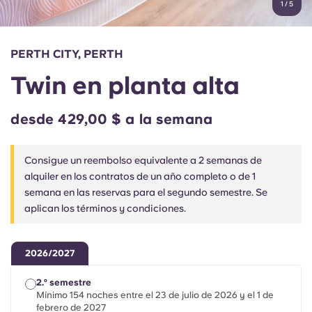
1
/
5
English (GB)
Elige un país
Reserva ahora
Elige una ciudad
English (US)
PERTH CITY, PERTH
Elige una residencia
Twin en planta alta
Chinese
Iniciar sesión
desde 429,00 $ a la semana
Español
Consigue un reembolso equivalente a 2 semanas de
Català
alquiler en los contratos de un año completo o de 1
semana en las reservas para el segundo semestre. Se
Deutsch
aplican los términos y condiciones.
Italian
2026/2027
French
2.º semestre
Mínimo 154 noches entre el 23 de julio de 2026 y el 1 de
febrero de 2027