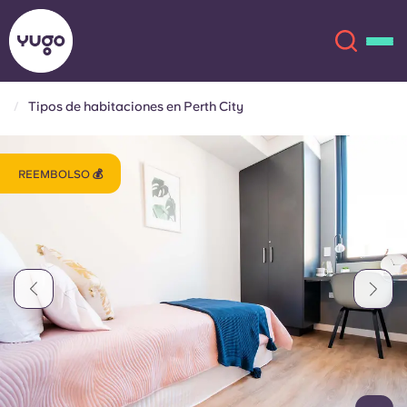
Tipos de habitaciones en Perth City
Acerca de
English (GB)
REEMBOLSO 💰
English (US)
Ubicaciones
Chinese
Español
Más
Català
Deutsch
Italian
French
Cuenta
Idioma
Portuguese