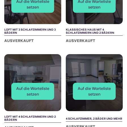
Auf die Warteliste
Auf die Warteliste
setzen
setzen
LOFT MIT 3 SCHLAFZIMMERN UND 3
KLASSISCHES HAUS MIT 4
BÄDERN
SCHLAFZIMMERN UND 2 BÄDERN
AUSVERKAUFT
AUSVERKAUFT
Auf die Warteliste
Auf die Warteliste
setzen
setzen
LOFT MIT 4 SCHLAFZIMMERN UND 2
4 SCHLAFZIMMER, 2 BÄDER UND MEHR
BÄDERN
AUSVERKAUFT