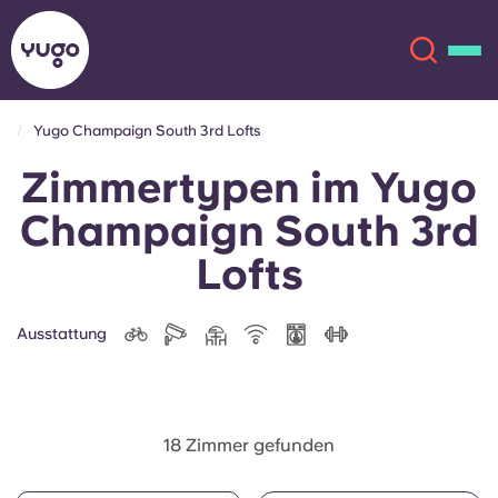
Yugo Champaign South 3rd Lofts
Zimmertypen im Yugo
Über uns
English (GB)
Champaign South 3rd
English (US)
Standorte
Lofts
Chinese
Español
Mehr
Ausstattung
Català
Deutsch
Italian
French
18 Zimmer gefunden
Konto
Sprache
Portuguese