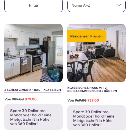
English (GB)
Wähle ein Land aus
Filter
Name A–Z
Jetzt buchen
Wähle eine Stadt aus
English (US)
Wähle eine Unterkunft aus
Chinese
Residenzen Frauen!
Anmelden
Español
Català
Deutsch
KLASSISCHES HAUS MIT 2
2 SCHLAFZIMMER, 1 BAD – KLASSISCH
SCHLAFZIMMERN UND 2 BÄDERN
Von
909.00
879.00
Italian
Von
969.00
939.00
Spare 30 Dollar pro
Spare 30 Dollar pro
Monat oder hol dir eine
French
Monat oder hol dir eine
Mietgutschrift in Höhe
Mietgutschrift in Höhe
von 360 Dollar!
von 360 Dollar!