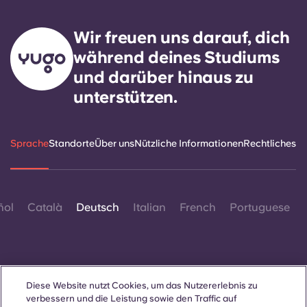
Wir freuen uns darauf, dich
während deines Studiums
und darüber hinaus zu
unterstützen.
Sprache
Standorte
Über uns
Nützliche Informationen
Rechtliches
ñol
Català
Deutsch
Italian
French
Portuguese
Diese Website nutzt Cookies, um das Nutzererlebnis zu
verbessern und die Leistung sowie den Traffic auf
Kontakt