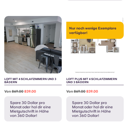
Portuguese
Nur noch wenige Exemplare
verfügbar!
LOFT MIT 4 SCHLAFZIMMERN UND 3
LOFT PLUS MIT 4 SCHLAFZIMMERN
BÄDERN
UND 3 BÄDERN
Von
869.00
839.00
Von
869.00
839.00
Spare 30 Dollar pro
Spare 30 Dollar pro
Monat oder hol dir eine
Monat oder hol dir eine
Mietgutschrift in Höhe
Mietgutschrift in Höhe
von 360 Dollar!
von 360 Dollar!