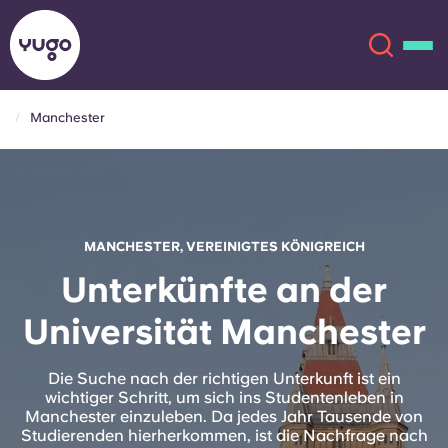
Manchester
Über uns
English (GB)
English (US)
Standorte
MANCHESTER, VEREINIGTES KÖNIGREICH
Chinese
Español
Mehr
Unterkünfte an der
Universität Manchester
Català
Deutsch
Italian
French
Die Suche nach der richtigen Unterkunft ist ein
wichtiger Schritt, um sich ins Studentenleben in
Konto
Sprache
Manchester einzuleben. Da jedes Jahr Tausende von
Portuguese
Studierenden hierherkommen, ist die Nachfrage nach