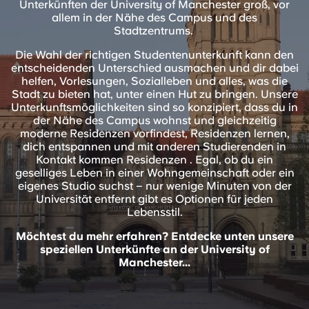
Unterkünften der University of Manchester groß, vor
English (GB)
Wähle ein Land aus
allem in der Nähe des Campus und des
Jetzt buchen
Stadtzentrums.
Wähle eine Stadt aus
English (US)
Die Wahl der richtigen Studentenunterkunft kann den
Wähle eine Unterkunft aus
entscheidenden Unterschied ausmachen und dir dabei
helfen, Vorlesungen, Sozialleben und alles, was die
Chinese
Stadt zu bieten hat, unter einen Hut zu bringen. Unsere
Anmelden
Unterkunftsmöglichkeiten sind so konzipiert, dass du in
der Nähe des Campus wohnst und gleichzeitig
Español
moderne Residenzen vorfindest, Residenzen lernen,
dich entspannen und mit anderen Studierenden in
Kontakt kommen Residenzen . Egal, ob du ein
Català
geselliges Leben in einer Wohngemeinschaft oder ein
eigenes Studio suchst – nur wenige Minuten von der
Universität entfernt gibt es Optionen für jeden
Deutsch
Lebensstil.
Möchtest du mehr erfahren? Entdecke unten unsere
Italian
speziellen Unterkünfte an der University of
Manchester...
French