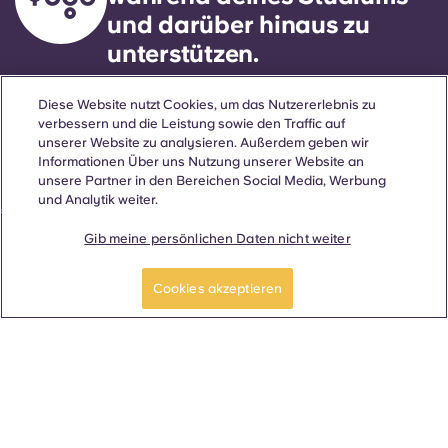
und darüber hinaus zu
unterstützen.
Diese Website nutzt Cookies, um das Nutzererlebnis zu
Sprache
Standorte
Über uns
Nützliche Informationen
Rechtliches
verbessern und die Leistung sowie den Traffic auf
unserer Website zu analysieren. Außerdem geben wir
Informationen Über uns Nutzung unserer Website an
unsere Partner in den Bereichen Social Media, Werbung
und Analytik weiter.
ñol
Català
Deutsch
Italian
French
Portuguese
Gib meine persönlichen Daten nicht weiter
Cookies akzeptieren
Kontakt
© 2026. Alle Rechte vorbehalten.