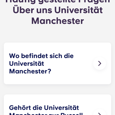
Über uns Universität
Manchester
Wo befindet sich die
Universität
Manchester?
Die Universität Manchester
liegt
im Süden der
Stadt, etwas außerhalb des Stadtzentrums. Der
Hauptcampus liegt im Viertel Oxford Road,
umgeben von Studentenvierteln, Cafés und guten
Verkehrsanbindungen.
Gehört die Universität