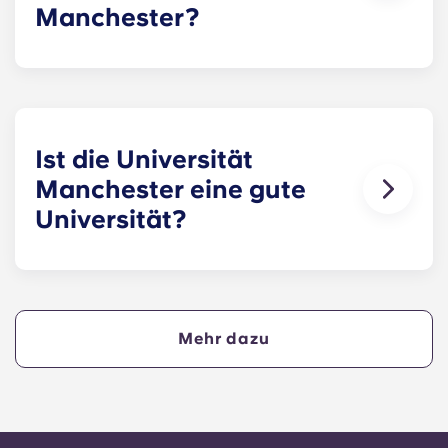
Manchester?
Die Universität Manchester hat rund 40.000
Studierende und gehört damit zu den größten
Universitäten in Großbritannien.
Ist die Universität
Manchester eine gute
Universität?
Die Universität Manchester genießt weltweit
hohes Ansehen für ihre Forschung, die Qualität
ihrer Lehre und ihre engen Verbindungen zur
Wirtschaft, was sie zu einer der beliebtesten
Mehr dazu
Hochschulen für Studierende aus Großbritannien
und dem Ausland macht.