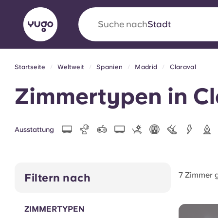
Suche nach
Stadt
Startseite
Weltweit
Spanien
Madrid
Claraval
English (GB)
English (US)
Über uns
Standorte
Mehr
Zimmertypen in Cl
Portuguese
Ausstattung
Yugo VCARB: Eine neue Ära 
Studentenwohnheime
7 Zimmer 
Filtern nach
Die wegweisende Partnerschaft Yugomit VCAR
Innovation, Ehrgeiz und unvergessliche Momen
ZIMMERTYPEN
Studenten.