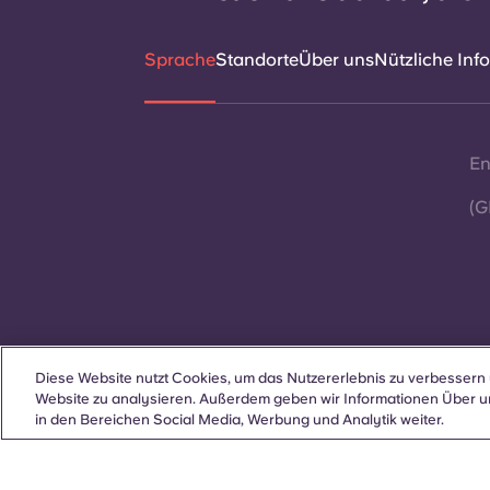
Sprache
Standorte
Über uns
Nützliche Inf
En
(G
Diese Website nutzt Cookies, um das Nutzererlebnis zu verbessern 
Kontakt
Website zu analysieren. Außerdem geben wir Informationen Über u
in den Bereichen Social Media, Werbung und Analytik weiter.