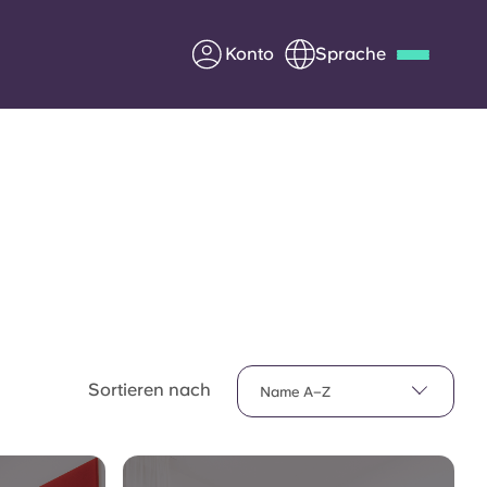
Konto
Sprache
Deutsch
Italian
French
Apply Now
Werde Partner von Yugo
e Fragen
Infos für Eltern
Sortieren nach
Name A–Z
Kontakt aufnehmen