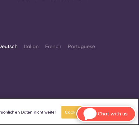
Deutsch
Italian
French
Portuguese
. Alle Rechte vorbehalten.
 dieser Website Begriffe verwendet werden, die
sönlichen Daten nicht weiter
Cookies akzeptieren
Chat with us.
uf ein bestimmtes Geschlecht beziehen, gelten
für alle, unabhängig vom Geschlecht.