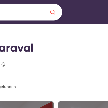
Chinese
Español
Català
araval
Über uns
in Sachen
Häufig gestellt
gefunden
B sorgt für
Blog
te für die