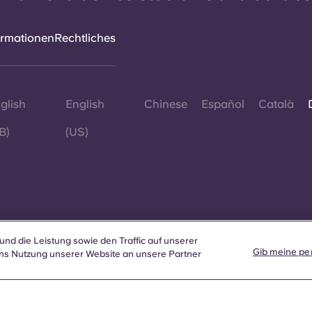
ormationen
Rechtliches
glish
English
Chinese
Español
Català
B)
(US)
© 2026
und die Leistung sowie den Traffic auf unserer
Wo auf
Gib meine per
ns Nutzung unserer Website an unsere Partner
sich a
diese 