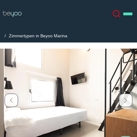
Zimmertypen in Beyoo Marina
Über uns
English (GB)
English (US)
Standorte
Chinese
Español
Mehr
Català
Deutsch
Italian
French
Konto
Sprache
Portuguese