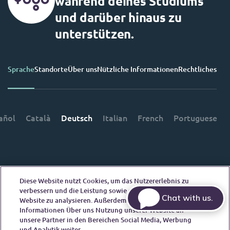
während deines Studiums
und darüber hinaus zu
unterstützen.
Sprache
Standorte
Über uns
Nützliche Informationen
Rechtliches
añol
Català
Deutsch
Italian
French
Portuguese
Diese Website nutzt Cookies, um das Nutzererlebnis zu
Kontakt
verbessern und die Leistung sowie den Traffic auf unserer
Chat with us.
Website zu analysieren. Außerdem geben wir
Informationen Über uns Nutzung unserer Website an
unsere Partner in den Bereichen Social Media, Werbung
und Analytik weiter.