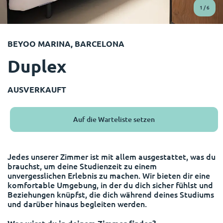
English (GB)
Wähle ein Land aus
1
/
6
Jetzt buchen
Wähle eine Stadt aus
English (US)
BEYOO MARINA, BARCELONA
Wähle eine Unterkunft aus
Duplex
Chinese
Anmelden
Español
AUSVERKAUFT
Català
Auf die Warteliste setzen
Deutsch
Jedes unserer Zimmer ist mit allem ausgestattet, was du
brauchst, um deine Studienzeit zu einem
Italian
unvergesslichen Erlebnis zu machen. Wir bieten dir eine
komfortable Umgebung, in der du dich sicher fühlst und
Beziehungen knüpfst, die dich während deines Studiums
French
und darüber hinaus begleiten werden.