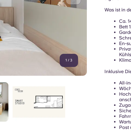
Was ist in
Ca. 
Bett
Gard
Schre
En-s
Priva
Kühl
Klima
1
/
3
Inklusive Di
All-
Wöch
Hochg
ansc
Zuga
Siche
Fahr
Wart
Post 