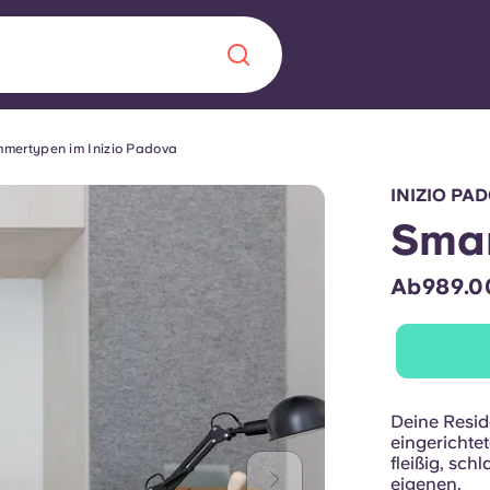
mmertypen im Inizio Padova
Chinese
Español
Català
INIZIO PA
Smar
Ab989.0
Über uns
in Sachen
Häufig gestellt
B sorgt für
Blog
Deine Reside
eingerichtet
te für die
fleißig, sc
eigenen.