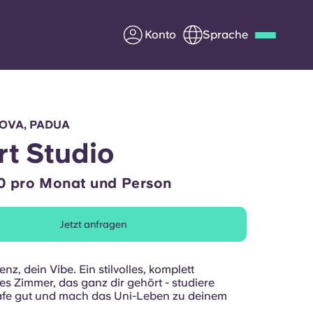
Konto
Sprache
Deutsch
Italian
French
Apply Now
DOVA, PADUA
t Studio
0 pro Monat und Person
Werde Partner von Yugo
Jetzt anfragen
e Fragen
Infos für Eltern
Kontakt aufnehmen
nz, dein Vibe. Ein stilvolles, komplett
es Zimmer, das ganz dir gehört - studiere
hlafe gut und mach das Uni-Leben zu deinem