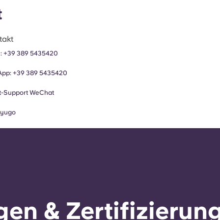
t
takt
n:
+39 389 5435420
App:
+39 389 5435420
-Support
WeChat
:
yugo
en & Zertifizierun