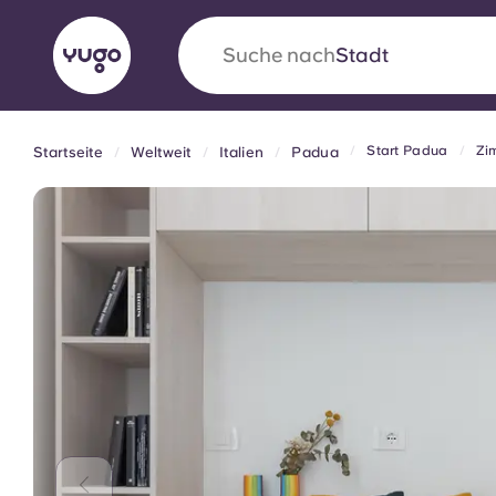
Suche nach
Stadt
Start Padua
Zi
Startseite
Weltweit
Italien
Padua
English (GB)
English (US)
Über uns
Standorte
Mehr
Portuguese
Yugo VCARB: Eine neue Ära 
Studentenwohnheime
Die wegweisende Partnerschaft Yugomit VCAR
Innovation, Ehrgeiz und unvergessliche Momen
Studenten.