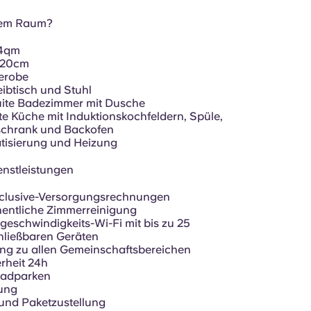
 dem Raum?
14qm
 120cm
erobe
ibtisch und Stuhl
uite Badezimmer mit Dusche
te Küche mit Induktionskochfeldern, Spüle,
schrank und Backofen
tisierung und Heizung
enstleistungen
inclusive-Versorgungsrechnungen
entliche Zimmerreinigung
eschwindigkeits-Wi-Fi mit bis zu 25
hließbaren Geräten
ng zu allen Gemeinschaftsbereichen
rheit 24h
radparken
ung
und Paketzustellung