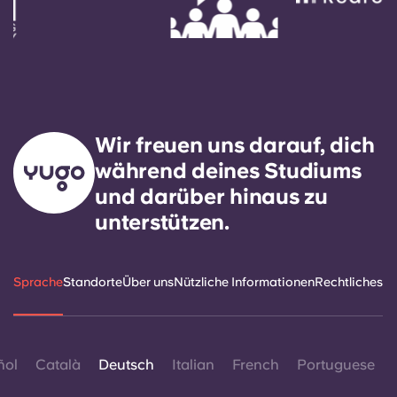
Wir freuen uns darauf, dich
während deines Studiums
und darüber hinaus zu
unterstützen.
Sprache
Standorte
Über uns
Nützliche Informationen
Rechtliches
ñol
Català
Deutsch
Italian
French
Portuguese