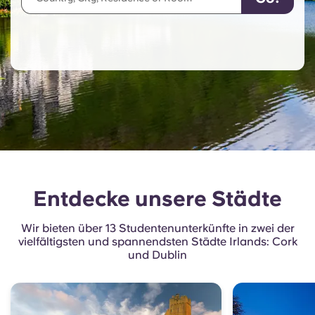
English (GB)
Wähle ein Land aus
Jetzt buchen
Wähle eine Stadt aus
English (US)
Wähle eine Unterkunft aus
Chinese
Anmelden
Español
Català
Entdecke unsere Städte
Deutsch
Wir bieten über 13 Studentenunterkünfte in zwei der
vielfältigsten und spannendsten Städte Irlands: Cork
Italian
und Dublin
French