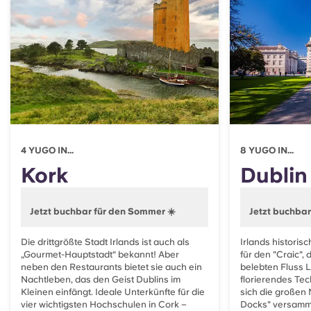
Portuguese
4 YUGO IN...
8 YUGO IN...
Kork
Dublin
Jetzt buchbar für den Sommer ☀️
Jetzt buchbar
Die drittgrößte Stadt Irlands ist auch als
Irlands historis
„Gourmet-Hauptstadt“ bekannt! Aber
für den "Craic",
neben den Restaurants bietet sie auch ein
belebten Fluss L
Nachtleben, das den Geist Dublins im
florierendes Te
Kleinen einfängt. Ideale Unterkünfte für
die
sich die großen 
vier wichtigsten Hochschulen in Cork –
Docks" versamm