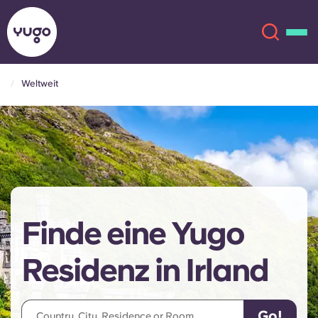
Weltweit
Über uns
English (GB)
English (US)
Standorte
Chinese
Español
Mehr
Finde eine Yugo
Català
Deutsch
Residenz in Irland
Italian
French
Konto
Sprache
Portuguese