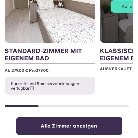
Auf die 
STANDARD-ZIMMER MIT
KLASSISCH
EIGENEM BAD
EIGENEM B
AUSVERKAUFT
Ab 279.00 € Pro279.00
Kurzzeit- und Sommervermietungen
verfügbar 🗓️
Alle Zimmer anzeigen