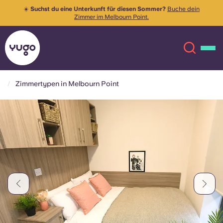
☀️
Suchst du eine Unterkunft für diesen Sommer?
Buche dein
Zimmer im Melbourn Point.
Zimmertypen in Melbourn Point
Über uns
English (GB)
English (US)
Standorte
Chinese
Español
Mehr
Català
Deutsch
Italian
French