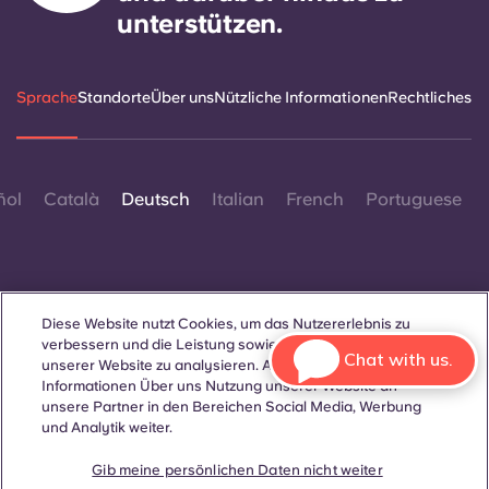
unterstützen.
Sprache
Standorte
Über uns
Nützliche Informationen
Rechtliches
ñol
Català
Deutsch
Italian
French
Portuguese
Diese Website nutzt Cookies, um das Nutzererlebnis zu
verbessern und die Leistung sowie den Traffic auf
Kontakt
Chat with us.
unserer Website zu analysieren. Außerdem geben wir
Informationen Über uns Nutzung unserer Website an
unsere Partner in den Bereichen Social Media, Werbung
und Analytik weiter.
© 2026. Alle Rechte vorbehalten.
Wo auf dieser Website Begriffe verwendet werden, die sich auf
Gib meine persönlichen Daten nicht weiter
ein bestimmtes Geschlecht beziehen, gelten diese für alle,