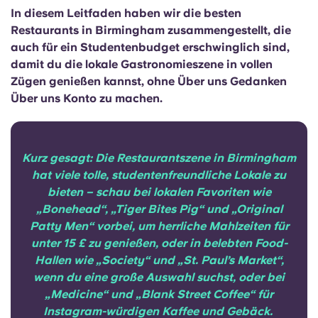
Portuguese
In diesem Leitfaden haben wir die besten
Restaurants in Birmingham zusammengestellt, die
auch für ein Studentenbudget erschwinglich sind,
damit du die lokale Gastronomieszene in vollen
Zügen genießen kannst, ohne Über uns Gedanken
Über uns Konto zu machen.
Kurz gesagt: Die Restaurantszene in Birmingham
hat viele tolle, studentenfreundliche Lokale zu
bieten – schau bei lokalen Favoriten wie
„Bonehead“, „Tiger Bites Pig“ und „Original
Patty Men“ vorbei, um herrliche Mahlzeiten für
unter 15 £ zu genießen, oder in belebten Food-
Hallen wie „Society“ und „St. Paul’s Market“,
wenn du eine große Auswahl suchst, oder bei
„Medicine“ und „Blank Street Coffee“ für
Instagram-würdigen Kaffee und Gebäck.