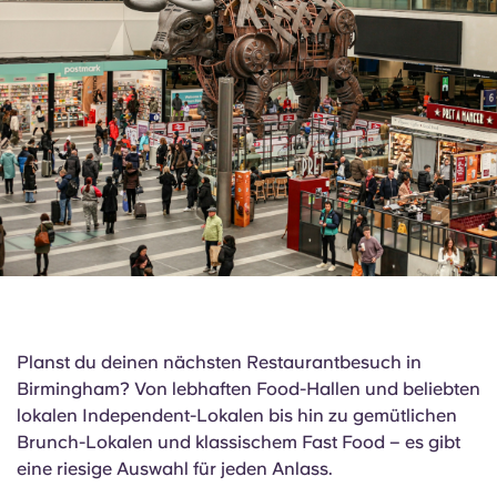
English (GB)
Wähle ein Land aus
Jetzt buchen
Wähle eine Stadt aus
English (US)
Wähle eine Unterkunft aus
Chinese
Anmelden
Español
Català
Deutsch
Planst du deinen nächsten Restaurantbesuch in
Italian
Birmingham? Von lebhaften Food-Hallen und beliebten
lokalen Independent-Lokalen bis hin zu gemütlichen
Brunch-Lokalen und klassischem Fast Food – es gibt
French
eine riesige Auswahl für jeden Anlass.