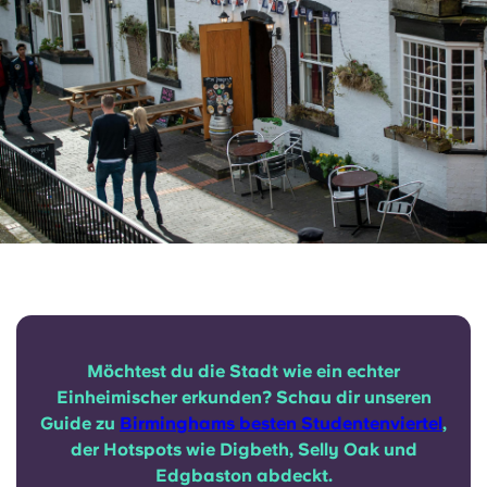
Möchtest du die Stadt wie ein echter
Einheimischer erkunden? Schau dir unseren
Guide zu
Birminghams besten Studentenviertel
,
der Hotspots wie Digbeth, Selly Oak und
Edgbaston abdeckt.