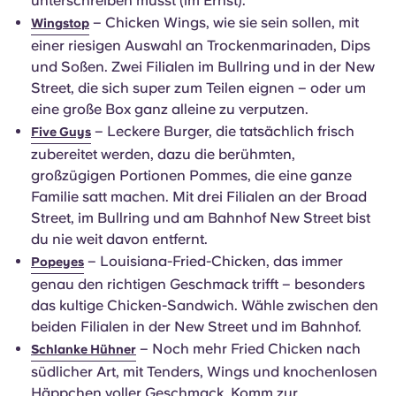
unterschreiben musst (im Ernst).
– Chicken Wings, wie sie sein sollen, mit
Wingstop
einer riesigen Auswahl an Trockenmarinaden, Dips
und Soßen. Zwei Filialen im Bullring und in der New
Street, die sich super zum Teilen eignen – oder um
eine große Box ganz alleine zu verputzen.
– Leckere Burger, die tatsächlich frisch
Five Guys
zubereitet werden, dazu die berühmten,
großzügigen Portionen Pommes, die eine ganze
Familie satt machen. Mit drei Filialen an der Broad
Street, im Bullring und am Bahnhof New Street bist
du nie weit davon entfernt.
– Louisiana-Fried-Chicken, das immer
Popeyes
genau den richtigen Geschmack trifft – besonders
das kultige Chicken-Sandwich. Wähle zwischen den
beiden Filialen in der New Street und im Bahnhof.
– Noch mehr Fried Chicken nach
Schlanke Hühner
südlicher Art, mit Tenders, Wings und knochenlosen
Häppchen voller Geschmack. Komm zur