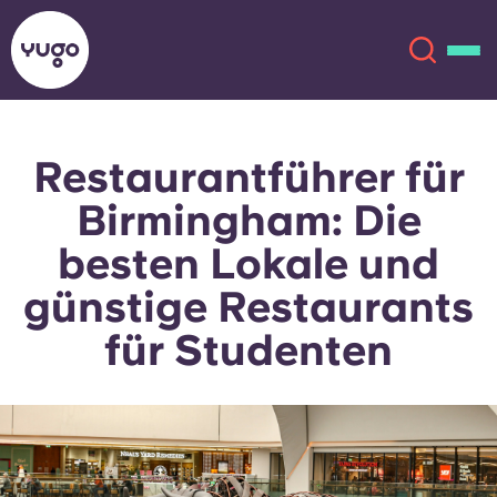
Restaurantführer für
Über uns
English (GB)
Birmingham: Die
English (US)
Standorte
besten Lokale und
günstige Restaurants
Chinese
Español
Mehr
für Studenten
Català
Deutsch
Italian
French
Konto
Sprache
Portuguese