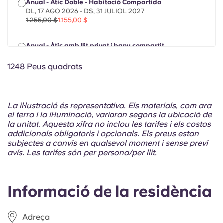
Anual - Àtic Doble - Habitació Compartida
Portuguese
DL, 17 AGO 2026 - DS, 31 JULIOL 2027
1.255,00 $
1.155,00 $
Anual - Àtic amb llit privat i bany compartit
DL, 17 AGO 2026 - DS, 31 JULIOL 2027
1.615,00 $
1.515,00 $
1248 Peus quadrats
La il·lustració és representativa. Els materials, com ara
el terra i la il·luminació, variaran segons la ubicació de
la unitat. Aquesta xifra no inclou les tarifes i els costos
addicionals obligatoris i opcionals. Els preus estan
subjectes a canvis en qualsevol moment i sense previ
avís. Les tarifes són per persona/per llit.
Informació de la residència
Adreça