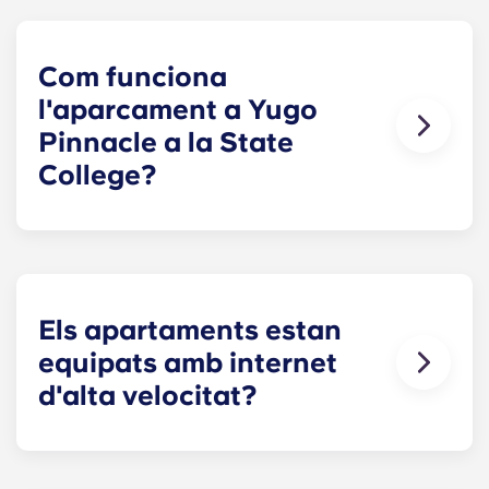
seleccionada. La distribució més petita és la
Soho, amb un disseny de concepte obert i un
bany espaiós. La nostra distribució més gran és
Com funciona
la Greenwich, que té cinc habitacions.
l'aparcament a Yugo
Pinnacle a la State
College?
Les places d'aparcament es troben dins del
nostre garatge vigilat amb un cost mensual.
Els apartaments estan
equipats amb internet
d'alta velocitat?
Sí. Els apartaments tenen connexió a Internet
d'alta velocitat amb Wi-Fi. També tenen cable.