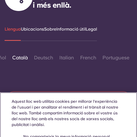
i més enllà.
Llengua
Ubicacions
Sobre
Informació útil
Legal
ñol
Català
Deutsch
Italian
French
Portuguese
Contacta amb nosaltres
Aquest lloc web utilitza cookies per millorar l'experiència
de l'usuari i per analitzar el rendiment i el trànsit al nostre
lloc web. També compartim informació sobre el vostre ús
del nostre lloc amb els nostres socis de xarxes socials,
publicitat i anàlisi.
© 2026. Tots els drets reservats.
Sempre que es mostrin paraules que denoten un gènere
específic en aquest lloc web, es pretén que s'apliquin a tothom
No comparteixis la meva informació personal