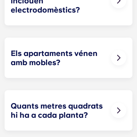
inclouen
electrodomèstics?
Sí! Cada apartament ve moblat amb standard
Electrodomèstics: nevera, rentaplats, cuina i forn,
microones i rentadora i assecadora de mida
completa!
Els apartaments vénen
amb mobles?
Sí! Els nostres apartaments estan 100% moblats.
El vostre apartament inclourà mobles de sala
d'estar i dormitori i un matalàs de mida completa.
Quants metres quadrats
hi ha a cada planta?
Els nostres allotjaments fora del campus de la
PSU varien en mida segons la distribució