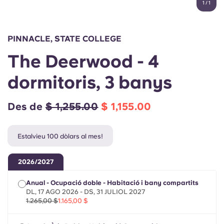
1
/
1
English (GB)
Selecciona un país
Reserva ara
Selecciona una ciutat
English (US)
PINNACLE, STATE COLLEGE
Selecciona una residència
The Deerwood - 4
Chinese
Inicia la sessió
dormitoris, 3 banys
Español
Des de
$ 1,255.00
$ 1,155.00
Català
Estalvieu 100 dòlars al mes!
Deutsch
2026/2027
Italian
Anual - Ocupació doble - Habitació i bany compartits
DL, 17 AGO 2026 - DS, 31 JULIOL 2027
French
1.265,00 $
1.165,00 $