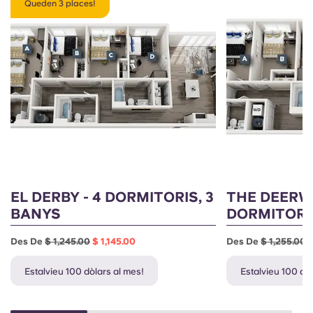
Queden 3 places!
EL DERBY - 4 DORMITORIS, 3
THE DEERW
BANYS
DORMITORIS
Des De
$ 1,245.00
$ 1,145.00
Des De
$ 1,255.00
$
Estalvieu 100 dòlars al mes!
Estalvieu 100 dò