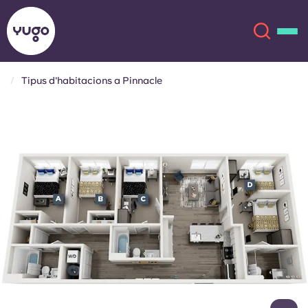
Tipus d'habitacions a Pinnacle
Sobre
English (GB)
English (US)
Ubicacions
Chinese
Español
Més
Català
Deutsch
Italian
French
Compte
Llengua
Portuguese