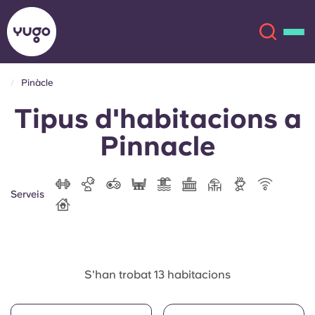
Pinàcle
Tipus d'habitacions a
Sobre
English (GB)
Pinnacle
English (US)
Ubicacions
Chinese
Español
Més
Serveis
Català
Deutsch
Italian
French
S'han trobat 13 habitacions
Compte
Llengua
Portuguese