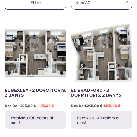
Filtre
English (GB)
Nom AZ
Selecciona un país
Reserva ara
Selecciona una ciutat
English (US)
Selecciona una residència
Chinese
Inicia la sessió
Español
Català
Deutsch
EL BEXLEY - 2 DORMITORIS,
EL BRADFORD - 2
2 BANYS
DORMITORIS, 2 BANYS
Italian
Des De
1.275,00 $
1.175,00 $
Des De
1.295,00 $
1.195,00 $
Estalvieu 100 dòlars al
Estalvieu 100 dòlars al
French
mes!
mes!