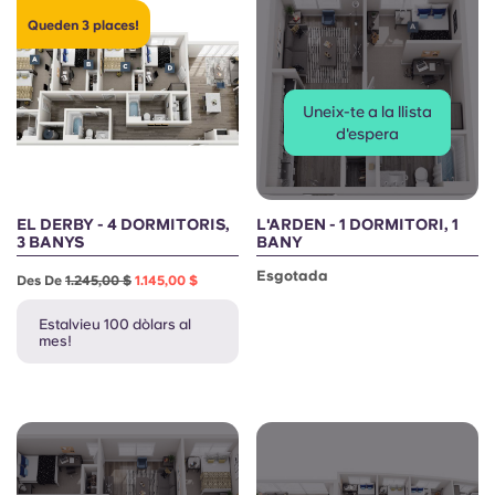
Queden 3 places!
Uneix-te a la llista
d'espera
EL DERBY - 4 DORMITORIS,
L'ARDEN - 1 DORMITORI, 1
3 BANYS
BANY
Esgotada
Des De
1.245,00 $
1.145,00 $
Estalvieu 100 dòlars al
mes!