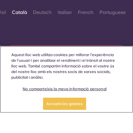
ñol
Català
Deutsch
Italian
French
Portuguese
Contacta amb nosaltres
Aquest lloc web utilitza cookies per millorar l'experiència
de l'usuari i per analitzar el rendiment i el trànsit al nostre
lloc web. També compartim informació sobre el vostre ús
del nostre lloc amb els nostres socis de xarxes socials,
publicitat i anàlisi.
© 2026. Tots els drets reservats.
Sempre que es mostrin paraules que denoten un gènere
específic en aquest lloc web, es pretén que s'apliquin a tothom
No comparteixis la meva informació personal
independentment del gènere.
Accepta les galetes