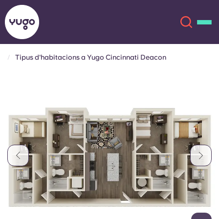
Tipus d'habitacions a Yugo Cincinnati Deacon
Sobre
English (GB)
English (US)
Ubicacions
Chinese
Español
Més
Català
Deutsch
Italian
French
Compte
Llengua
Portuguese