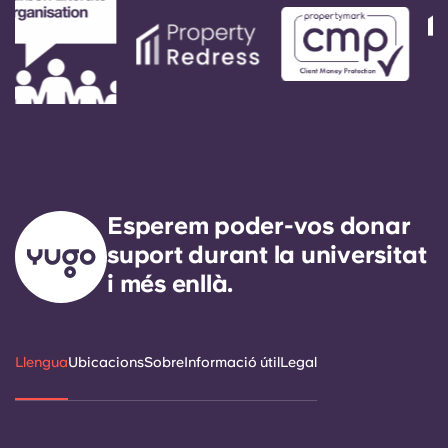
respondre a qualsevol necessitat de servei
general en un termini de 24 hores.
Esperem poder-vos donar
suport durant la universitat
i més enllà.
Llengua
Ubicacions
Sobre
Informació útil
Legal