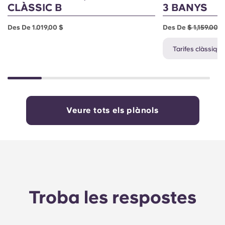
CLÀSSIC B
3 BANYS
Des De 1.019,00 $
Des De
$ 1,159.00
$
Tarifes clàssique
Veure tots els plànols
Troba les respostes