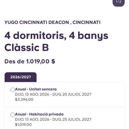
1
/
2
English (GB)
Selecciona un país
Reserva ara
Selecciona una ciutat
English (US)
YUGO CINCINNATI DEACON , CINCINNATI
Selecciona una residència
4 dormitoris, 4 banys
Chinese
Inicia la sessió
Clàssic B
Español
Des de 1.019,00 $
Català
2026/2027
Deutsch
Anual - Unitat sencera
DIJO, 13 AGO. 2026 - DUG, 25 JULIOL 2027
Italian
$3,396.00
Anual - Habitació privada
French
DIJO, 13 AGO. 2026 - DUG, 25 JULIOL 2027
$1,019.00