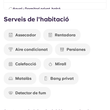
Portuguese
Anual - Dormitori privat, balcó
DIJO, 13 AGO. 2026 - DUG, 25 JULIOL 2027
Serveis de l'habitació
$1,029.00
Assecador
Rentadora
Aire condicionat
Persianes
Calefacció
Mirall
Matalàs
Bany privat
Detector de fum