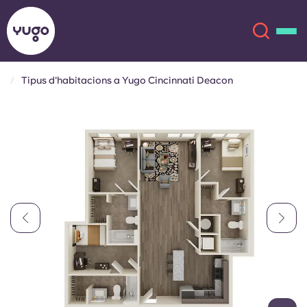
Tipus d'habitacions a Yugo Cincinnati Deacon
Sobre
English (GB)
English (US)
Ubicacions
Chinese
Español
Més
Català
Deutsch
Italian
French
Compte
Llengua
Portuguese