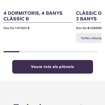
4 DORMITORIS, 4 BANYS
CLÀSSIC DE
CLÀSSIC B
3 BANYS
Des De 1.019,00 $
Des De
$ 1,159.00
$
Tarifes clàssique
Veure tots els plànols