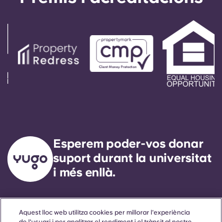
automatitzades del número d'oficina. El vostre
missatge serà respost pel nostre tècnic de servei
de guàrdia. El nostre objectiu exprés és
respondre a qualsevol necessitat de servei
general en un termini de 24 hores.
Esperem poder-vos donar
suport durant la universitat
i més enllà.
Llengua
Ubicacions
Sobre
Informació útil
Legal
Aquest lloc web utilitza cookies per millorar l'experiència
de l'usuari i per analitzar el rendiment i el trànsit al nostre