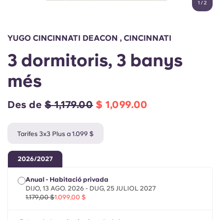
1
/
2
English (GB)
Selecciona un país
Reserva ara
Selecciona una ciutat
English (US)
YUGO CINCINNATI DEACON , CINCINNATI
Selecciona una residència
3 dormitoris, 3 banys
Chinese
Inicia la sessió
més
Español
Des de
$ 1,179.00
$ 1,099.00
Català
Tarifes 3x3 Plus a 1.099 $
Deutsch
2026/2027
Italian
Anual - Habitació privada
DIJO, 13 AGO. 2026 - DUG, 25 JULIOL 2027
French
1.179,00 $
1.099,00 $