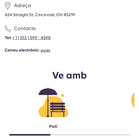
Adreça
424 Straight St, Cincinnati, OH 45219
Contacte
Tel:
+ 1 ( 513 ) 599 - 4598
Correu electrònic:
yugo
Ve amb
Pati
S