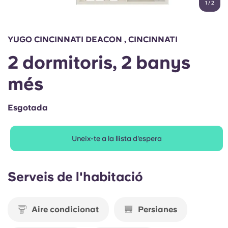
1
/
2
English (GB)
Selecciona un país
Reserva ara
Selecciona una ciutat
English (US)
YUGO CINCINNATI DEACON , CINCINNATI
Selecciona una residència
2 dormitoris, 2 banys
Chinese
Inicia la sessió
més
Español
Esgotada
Català
Uneix-te a la llista d'espera
Deutsch
Serveis de l'habitació
Italian
French
Aire condicionat
Persianes