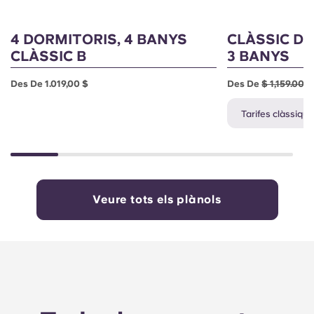
4 DORMITORIS, 4 BANYS
CLÀSSIC DE
CLÀSSIC B
3 BANYS
Des De 1.019,00 $
Des De
$ 1,159.00
$
Tarifes clàssique
Veure tots els plànols