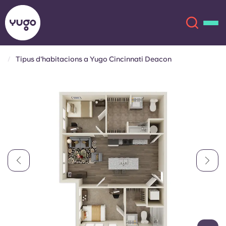
Tipus d'habitacions a Yugo Cincinnati Deacon
Sobre
English (GB)
English (US)
Ubicacions
Chinese
Español
Més
Català
Deutsch
Italian
French
Compte
Llengua
Portuguese