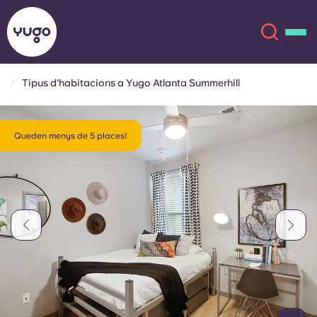
Tipus d'habitacions a Yugo Atlanta Summerhill
Sobre
English (GB)
Queden menys de 5 places!
English (US)
Ubicacions
Chinese
Español
Més
Català
Deutsch
Italian
French
Compte
Llengua
Portuguese