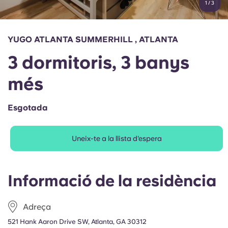
1
/
3
English (GB)
Selecciona un país
Reserva ara
Selecciona una ciutat
English (US)
YUGO ATLANTA SUMMERHILL , ATLANTA
Selecciona una residència
3 dormitoris, 3 banys
Chinese
Inicia la sessió
més
Español
Esgotada
Català
Uneix-te a la llista d'espera
Deutsch
Italian
Informació de la residència
French
Adreça
521 Hank Aaron Drive SW, Atlanta, GA 30312