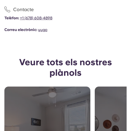
Portuguese
Contacte
Telèfon:
+1
(678) 608-4898
Correu electrònic:
yugo
Veure tots els nostres
plànols