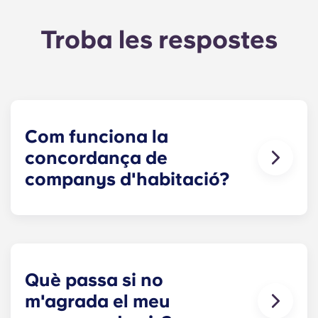
Troba les respostes
Com funciona la
concordança de
companys d'habitació?
Farem tot el possible per trobar un company de
pis que s'adapti a les teves necessitats. El
formulari de cerca de companys de pis ara forma
part del procés de sol·licitud. Un cop hagis
completat el formulari, un especialista en lloguer
Què passa si no
revisarà les teves respostes i t'aparellarà amb els
m'agrada el meu
companys de pis més adequats en funció del