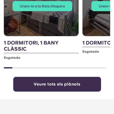
Uneix-te a la llista d'espera
Uneix-te 
1 DORMITORI, 1 BANY
1 DORMITORI
CLÀSSIC
Esgotada
Esgotada
Veure tots els plànols