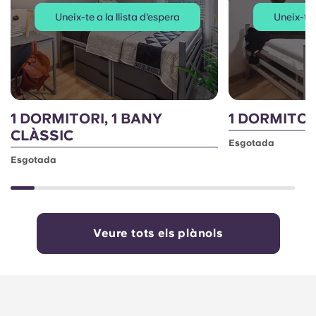
Uneix-te a la llista d'espera
Uneix-te 
1 DORMITORI, 1 BANY
1 DORMITORI
CLÀSSIC
Esgotada
Esgotada
Veure tots els plànols