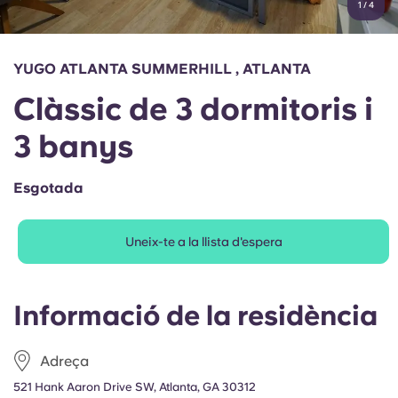
1
/
4
English (GB)
Selecciona un país
Reserva ara
Selecciona una ciutat
English (US)
YUGO ATLANTA SUMMERHILL , ATLANTA
Selecciona una residència
Clàssic de 3 dormitoris i
Chinese
Inicia la sessió
3 banys
Español
Esgotada
Català
Uneix-te a la llista d'espera
Deutsch
Italian
Informació de la residència
French
Adreça
521 Hank Aaron Drive SW, Atlanta, GA 30312