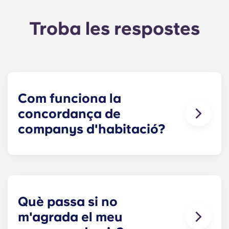
Troba les respostes
Com funciona la
concordança de
companys d'habitació?
Farem tot el possible per trobar un company de
pis que s'adapti a les teves necessitats. El
formulari de cerca de companys de pis ara forma
part del procés de sol·licitud. Un cop hagis
completat el formulari, un especialista en lloguer
Què passa si no
revisarà les teves respostes i t'aparellarà amb els
m'agrada el meu
companys de pis més adequats en funció del