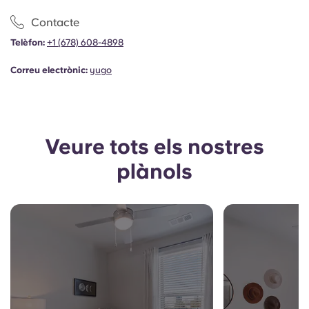
Portuguese
Contacte
Telèfon:
+1
(678) 608-4898
Correu electrònic:
yugo
Veure tots els nostres
plànols