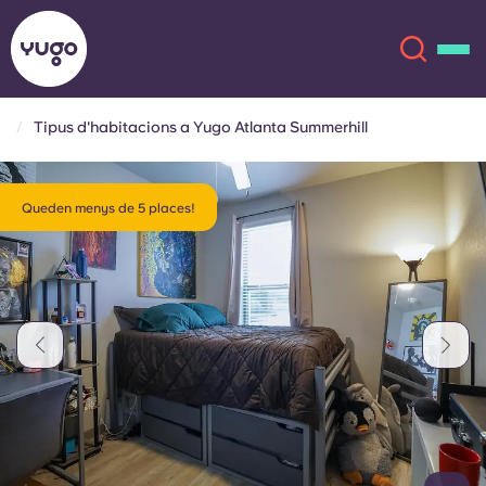
Tipus d'habitacions a Yugo Atlanta Summerhill
Sobre
English (GB)
Queden menys de 5 places!
English (US)
Ubicacions
Chinese
Español
Més
Català
Deutsch
Italian
French
Compte
Llengua
Portuguese