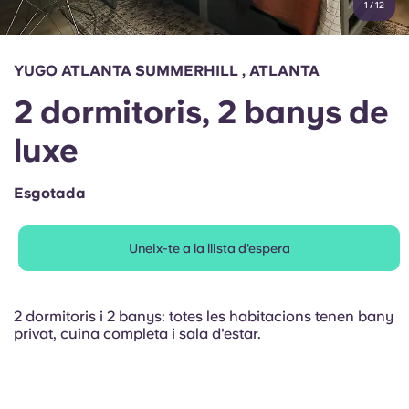
1
/
12
English (GB)
Selecciona un país
Reserva ara
Selecciona una ciutat
English (US)
YUGO ATLANTA SUMMERHILL , ATLANTA
Selecciona una residència
2 dormitoris, 2 banys de
Chinese
Inicia la sessió
luxe
Español
Esgotada
Català
Uneix-te a la llista d'espera
Deutsch
Italian
2 dormitoris i 2 banys: totes les habitacions tenen bany
privat, cuina completa i sala d'estar.
French