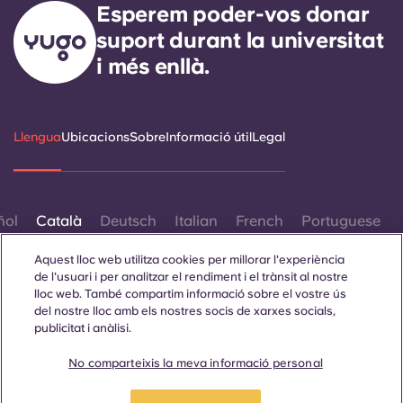
Esperem poder-vos donar
suport durant la universitat
i més enllà.
Llengua
Ubicacions
Sobre
Informació útil
Legal
ñol
Català
Deutsch
Italian
French
Portuguese
Aquest lloc web utilitza cookies per millorar l'experiència
de l'usuari i per analitzar el rendiment i el trànsit al nostre
lloc web. També compartim informació sobre el vostre ús
del nostre lloc amb els nostres socis de xarxes socials,
publicitat i anàlisi.
Contacta amb nosaltres
No comparteixis la meva informació personal