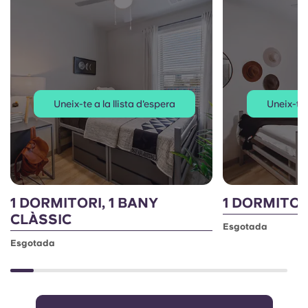
Uneix-te a la llista d'espera
Uneix-te 
1 DORMITORI, 1 BANY
1 DORMITORI
CLÀSSIC
Esgotada
Esgotada