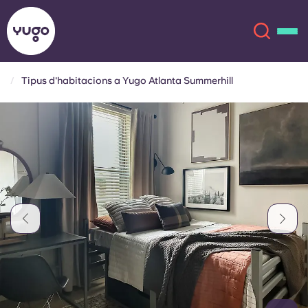
Tipus d'habitacions a Yugo Atlanta Summerhill
Sobre
English (GB)
English (US)
Ubicacions
Chinese
Español
Més
Català
Deutsch
Italian
French
Compte
Llengua
Portuguese