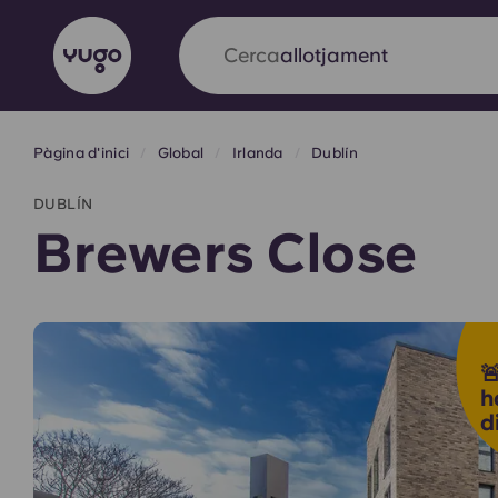
Cerca
ciutat
Pàgina d'inici
Global
Irlanda
Dublín
English (GB)
English (US)
Sobre
Ubicacions
Més
DUBLÍN
Portuguese
Brewers Close
Yugo x VCARB: Impulsant un

en l'habitatge per a estudian
h
d
Yugo La col·laboració pionera de amb VCARB
innovació, l'ambició i els moments inoblidable