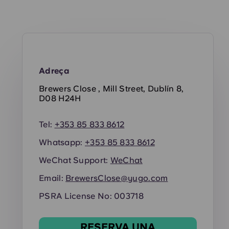
Adreça
Brewers Close , Mill Street, Dublín 8,
D08 H24H
Tel:
+353 85 833 8612
Whatsapp:
+353 85 833 8612
WeChat Support:
WeChat
Email:
BrewersClose@yugo.com
PSRA License No: 003718
RESERVA UNA