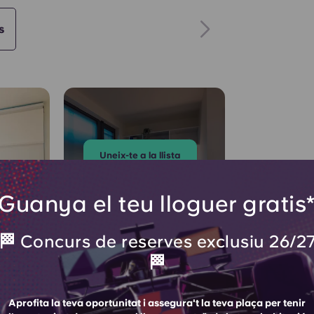
s
Uneix-te a la llista
d'espera
Guanya el teu lloguer gratis
🏁 Concurs de reserves exclusiu 26/2
🏁
PREMIUM BANY
PRIVAT
Aprofita la teva oportunitat i assegura't la teva plaça per tenir
Esgotada