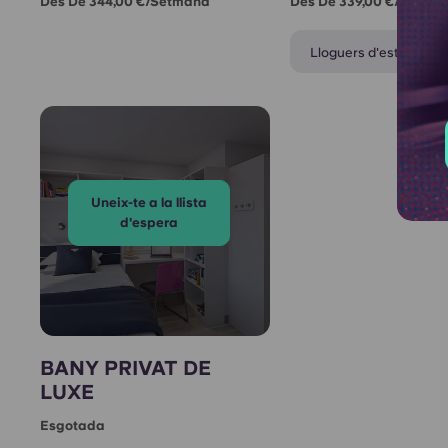
Des De 344,00 €/setmana
Des De 339,00 €/setma
Lloguers d'estiu dispo
Uneix-te a la llista
d'espera
BANY PRIVAT DE
LUXE
Esgotada