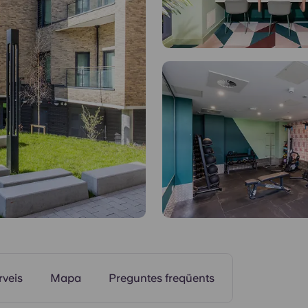
Gimnàs
rveis
Mapa
Preguntes freqüents