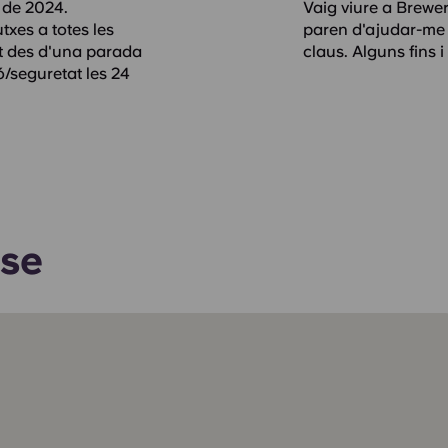
 de 2024.
Vaig viure a Brewer
txes a totes les
paren d'ajudar-me a 
at des d'una parada
claus. Alguns fins i
ó/seguretat les 24
ose