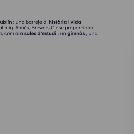
ublín
: una barreja d'
història
i
vida
st al mig. A més, Brewers Close proporciona
sa, com ara
sales d'estudi
, un
gimnàs
, una
Interior