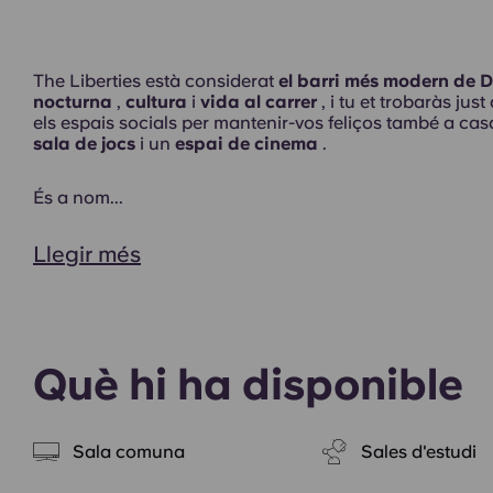
The Liberties està considerat
el barri més modern de D
nocturna
,
cultura
i
vida al carrer
, i tu et trobaràs ju
els espais socials per mantenir-vos feliços també a ca
Habitacions
sala de jocs
i un
espai de cinema
.
És a nom...
Llegir més
Exterior
Què hi ha disponible
Sala comuna
Sales d'estudi