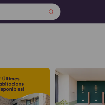
Chinese
Español
Català
Sobre nosaltres
a nova era
 Últimes
ts
Preguntes freqü
abitacions
isponibles!
 fomenta la
Bloc
s per als estudiants.