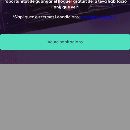
na
l'oportunitat de guanyar el lloguer gratuït de la teva habitació
l'any que ve!*
nibles ☀️
*S'apliquen els termes i condicions;
consulteu-los aquí
.
Veure habitacions