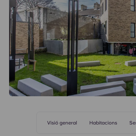
Zones comunes
Visió general
Habitacions
Se