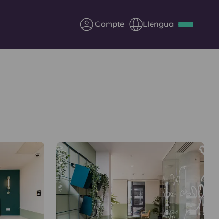
Compte
Llengua
Deutsch
Italian
French
Apply Now
Col·laborar amb Yugo
ents
Informació per a pares
Poseu-vos en contacte