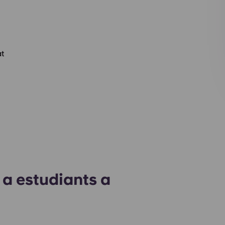
ó
at
 a estudiants a