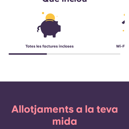
Totes les factures incloses
Wi-Fi d
Allotjaments a la teva
mida