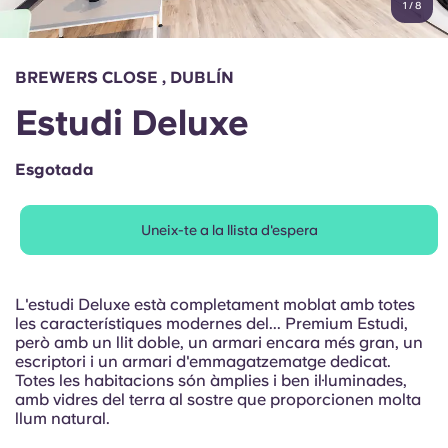
1
/
8
English (GB)
Selecciona un país
Reserva ara
Selecciona una ciutat
English (US)
BREWERS CLOSE , DUBLÍN
Selecciona una residència
Estudi Deluxe
Chinese
Inicia la sessió
Esgotada
Español
Uneix-te a la llista d'espera
Català
Deutsch
L'estudi Deluxe està completament moblat amb totes
les característiques modernes del... Premium Estudi,
però amb un llit doble, un armari encara més gran, un
Italian
escriptori i un armari d'emmagatzematge dedicat.
Totes les habitacions són àmplies i ben il·luminades,
amb vidres del terra al sostre que proporcionen molta
French
llum natural.