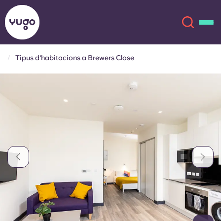
Tipus d'habitacions a Brewers Close
Sobre
English (GB)
English (US)
Ubicacions
Chinese
Español
Més
Català
Deutsch
Italian
French
Compte
Llengua
Portuguese