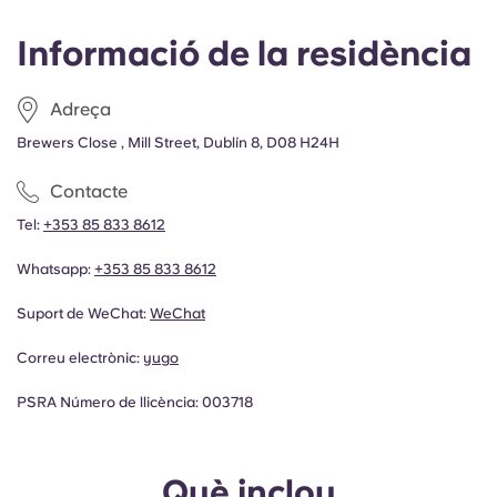
Informació de la residència
Adreça
Brewers Close , Mill Street, Dublín 8, D08 H24H
Contacte
Tel:
+353 85 833 8612
Whatsapp:
+353 85 833 8612
Suport de WeChat:
WeChat
Correu electrònic:
yugo
PSRA Número de llicència: 003718
Què inclou