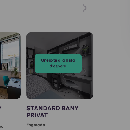
Uneix-te a la llista
d'espera
Y
STANDARD BANY
PRIVAT
Esgotada
na