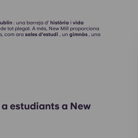
ublín
: una barreja d'
història
i
vida
ig de tot plegat. A més, New Mill proporciona
sa, com ara
sales d'estudi
, un
gimnàs
, una
r a estudiants a New