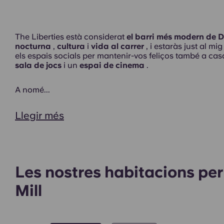
Exterior
The Liberties està considerat
el barri més modern de D
nocturna
,
cultura
i
vida al carrer
, i estaràs just al m
els espais socials per mantenir-vos feliços també a ca
sala de jocs
i un
espai de cinema
.
A nomé...
Llegir més
Les nostres habitacions pe
Mill