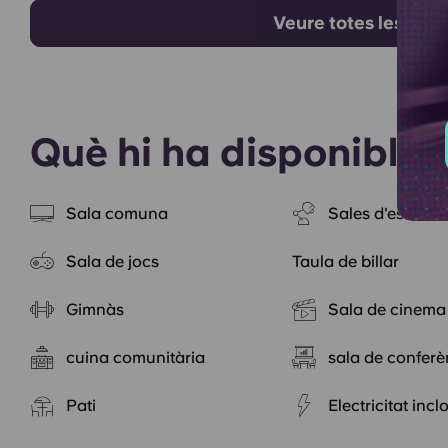
Veure totes les hab
Què hi ha disponible
Sala comuna
Sales d'estudi
Sala de jocs
Taula de billar
Gimnàs
Sala de cinema
cuina comunitària
sala de conferè
Pati
Electricitat incl