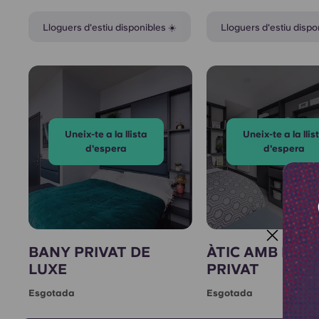
Lloguers d'estiu disponibles ☀️
Lloguers d'estiu dispo
Uneix-te a la llista
Uneix-te a la llis
d'espera
d'espera
BANY PRIVAT DE
ÀTIC AMB BAN
LUXE
PRIVAT
Esgotada
Esgotada