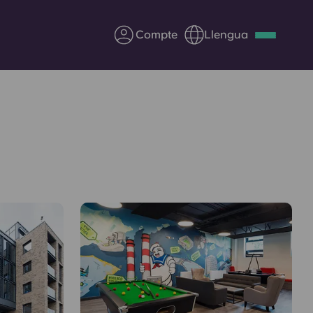
Compte
Llengua
Deutsch
Italian
French
Apply Now
Col·laborar amb Yugo
ents
Informació per a pares
Poseu-vos en contacte