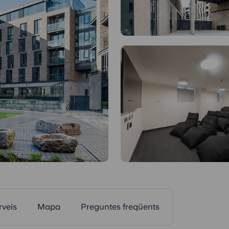
Habitacions
rveis
Mapa
Preguntes freqüents