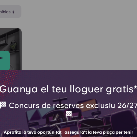
nibles ☀️
ta
Guanya el teu lloguer gratis
🏁 Concurs de reserves exclusiu 26/2
Y
🏁
Aprofita la teva oportunitat i assegura't la teva plaça per tenir