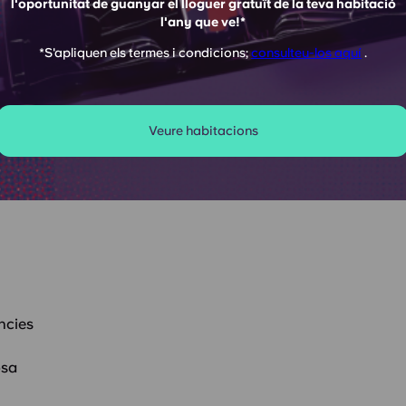
l'oportunitat de guanyar el lloguer gratuït de la teva habitació
itacions
l'any que ve!*
*S'apliquen els termes i condicions;
consulteu-los aquí
.
Veure habitacions
ncies
osa