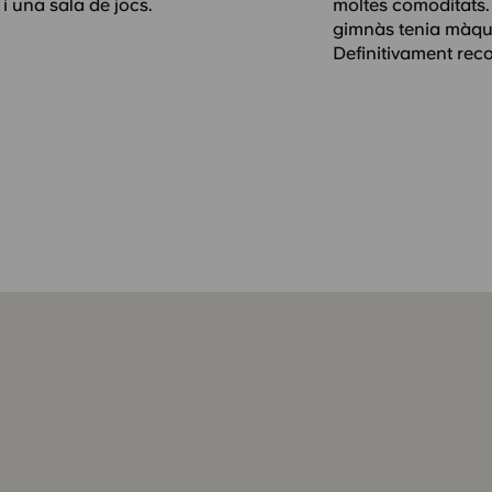
 una sala de jocs.
moltes comoditats. 
gimnàs tenia màquin
Definitivament rec