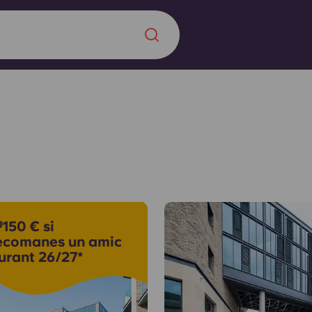
Chinese
Español
Català
Sobre nosaltres
a nova era
150 € si
ts
Preguntes freqü
ecomanes un amic
urant 26/27*
 fomenta la
Bloc
s per als estudiants.