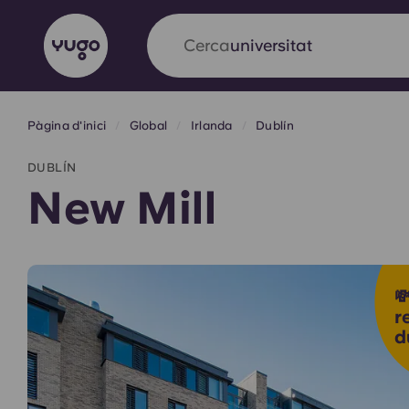
Cerca
allotjament
Pàgina d'inici
Global
Irlanda
Dublín
English (GB)
English (US)
Sobre
Ubicacions
Més
DUBLÍN
Portuguese
New Mill
Yugo x VCARB: Impulsant un

en l'habitatge per a estudian
r
d
Yugo La col·laboració pionera de amb VCARB
innovació, l'ambició i els moments inoblidable