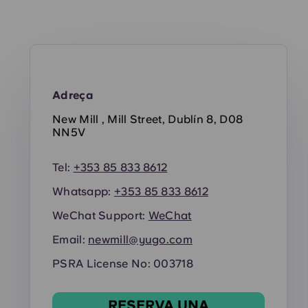
Adreça
New Mill , Mill Street, Dublín 8, D08
NN5V
Tel:
+353 85 833 8612
Whatsapp:
+353 85 833 8612
WeChat Support:
WeChat
Email:
newmill@yugo.com
PSRA License No: 003718
RESERVA UNA