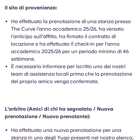
English (GB)
Seleziona un paese
Il sito di provenienza:
Prenota ora
Seleziona una città
English (US)
Ha effettuato la prenotazione di una stanza presso
The Curve l'anno accademico 25/26, ha versato
Seleziona una residenza
l'anticipo sull'affitto, ha firmato il contratto di
Chinese
locazione e ha effettuato il check-in per l'anno
Accedi
accademico 2025/26 per un periodo minimo di 46
Español
settimane.
È necessario informare per iscritto uno dei nostri
Català
team di assistenza locali prima che la prenotazione
del proprio amico venga confermata.
Deutsch
Italian
L'arbitro (Amici di chi ha segnalato / Nuova
prenotazione / Nuovo prenotante):
French
Ha effettuato una nuova prenotazione per una
stanza in uno degli Yugo presenti nel nostro elenco,