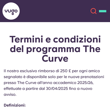
Termini e condizioni
Chi siamo
English (GB)
del programma The
English (US)
Sedi
Curve
Chinese
Español
Altro
Il nostro esclusivo rimborso di 250 £ per ogni amico
segnalato è disponibile solo per le nuove prenotazioni
Català
Deutsch
presso The Curve all'anno accademico 2025/26,
effettuate a partire dal 30/04/2025 fino a nuovo
Italian
French
avviso.
Account
Lingua
Definizioni:
Portuguese