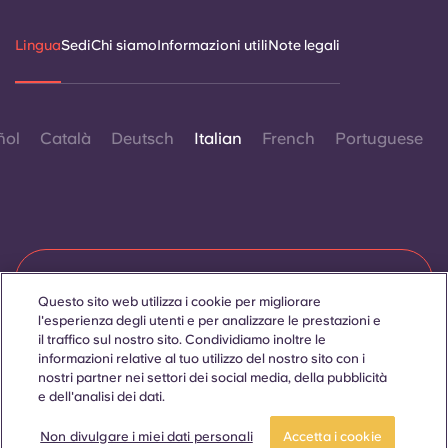
Lingua
Sedi
Chi siamo
Informazioni utili
Note legali
ñol
Català
Deutsch
Italian
French
Portuguese
Contattaci
Questo sito web utilizza i cookie per migliorare
l'esperienza degli utenti e per analizzare le prestazioni e
il traffico sul nostro sito. Condividiamo inoltre le
informazioni relative al tuo utilizzo del nostro sito con i
© 2026. Tutti i diritti riservati.
Laddove in questo sito web compaiano termini che indicano
nostri partner nei settori dei social media, della pubblicità
un genere specifico, essi sono intesi come applicabili a tutti,
e dell'analisi dei dati.
indipendentemente dal genere.
Non divulgare i miei dati personali
Accetta i cookie