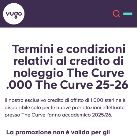
Termini e condizioni
Chi siamo
English (GB)
relativi al credito di
English (US)
Sedi
noleggio The Curve
.000 The Curve 25-26
Chinese
Español
Altro
Català
Deutsch
Il nostro esclusivo credito di affitto di 1.000 sterline è
disponibile solo per le nuove prenotazioni effettuate
Italian
French
presso The Curve l'anno accademico 2025/26.
Account
Lingua
Portuguese
La promozione non è valida per gli