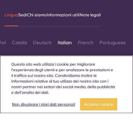
Lingua
Sedi
Chi siamo
Informazioni utili
Note legali
ñol
Català
Deutsch
Italian
French
Portuguese
Questo sito web utilizza i cookie per migliorare
l'esperienza degli utenti e per analizzare le prestazioni e
il traffico sul nostro sito. Condividiamo inoltre le
informazioni relative al tuo utilizzo del nostro sito con i
Contattaci
nostri partner nei settori dei social media, della pubblicità
e dell'analisi dei dati.
Non divulgare i miei dati personali
Accetta i cookie
© 2026. Tutti i diritti riservati.
Laddove in questo sito web compaiano termini che indicano
un genere specifico, essi sono intesi come applicabili a tutti,
indipendentemente dal genere.