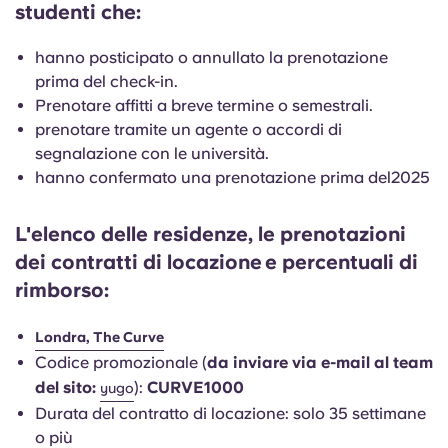
studenti che:
English (GB)
Seleziona un paese
Prenota ora
Seleziona una città
hanno posticipato o annullato la prenotazione
English (US)
prima del check-in.
Seleziona una residenza
Prenotare affitti a breve termine o semestrali.
Chinese
prenotare tramite un agente o accordi di
Accedi
segnalazione con le università.
hanno confermato una prenotazione prima del2025
Español
L'elenco delle residenze, le prenotazioni
Català
dei contratti di locazione
e percentuali di
rimborso:
Deutsch
Londra, The Curve
Italian
Codice promozionale (
da inviare via e-mail al team
del sito:
):
CURVE1000
yugo
French
Durata del contratto di locazione: solo 35 settimane
o più