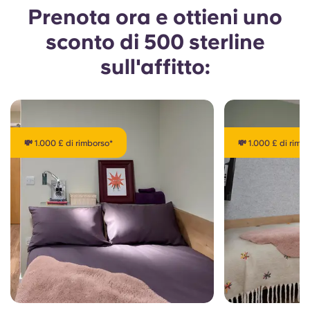
Prenota ora e ottieni uno
sconto di 500 sterline
sull'affitto:
💸 1.000 £ di rimborso*
💸 1.000 £ di rimb