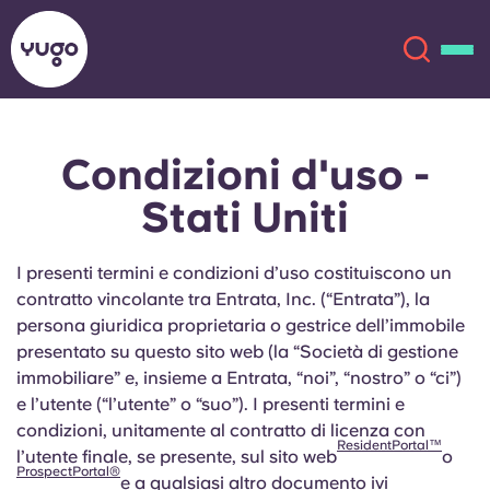
Condizioni d'uso -
Chi siamo
English (GB)
Stati Uniti
English (US)
Sedi
I presenti termini e condizioni d’uso costituiscono un
Chinese
Español
Altro
contratto vincolante tra Entrata, Inc. (“Entrata”), la
persona giuridica proprietaria o gestrice dell’immobile
Català
Deutsch
presentato su questo sito web (la “Società di gestione
immobiliare” e, insieme a Entrata, “noi”, “nostro” o “ci”)
e l’utente (“l’utente” o “suo”). I presenti termini e
Italian
French
condizioni, unitamente al contratto di licenza con
ResidentPortal™
Account
Lingua
l’utente finale, se presente, sul sito web
o
Portuguese
ProspectPortal®
e a qualsiasi altro documento ivi