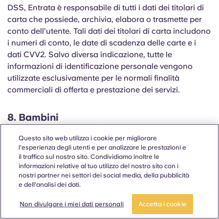
DSS, Entrata è responsabile di tutti i dati dei titolari di
carta che possiede, archivia, elabora o trasmette per
conto dell’utente. Tali dati dei titolari di carta includono
i numeri di conto, le date di scadenza delle carte e i
dati CVV2. Salvo diversa indicazione, tutte le
informazioni di identificazione personale vengono
utilizzate esclusivamente per le normali finalità
commerciali di offerta e prestazione dei servizi.
8. Bambini
Nulla di quanto contenuto in questo sito web è
Questo sito web utilizza i cookie per migliorare
finalizzato a richiedere informazioni a minori (persone
l'esperienza degli utenti e per analizzare le prestazioni e
di età inferiore ai diciotto (18) anni) né a cercare di
il traffico sul nostro sito. Condividiamo inoltre le
determinare se il visitatore sia minorenne. Se hai meno
informazioni relative al tuo utilizzo del nostro sito con i
nostri partner nei settori dei social media, della pubblicità
di diciotto (18) anni, non ti è consentito fornirci alcuna
e dell'analisi dei dati.
informazione di identificazione personale, come il tuo
nome, indirizzo, email , numero di telefono o qualsiasi
Non divulgare i miei dati personali
Accetta i cookie
altra informazione che ci consenta di identificarti. Se