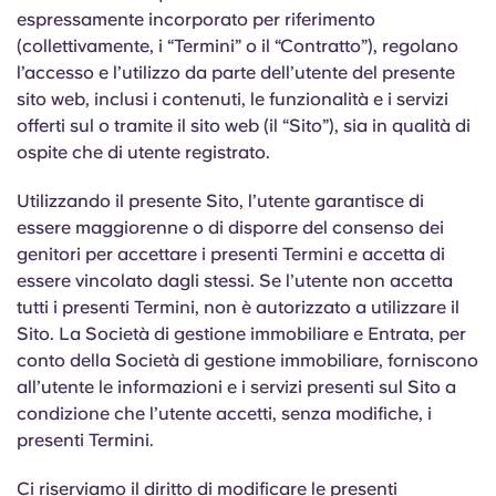
English (GB)
Seleziona un paese
espressamente incorporato per riferimento
Prenota ora
(collettivamente, i “Termini” o il “Contratto”), regolano
Seleziona una città
l’accesso e l’utilizzo da parte dell’utente del presente
English (US)
sito web, inclusi i contenuti, le funzionalità e i servizi
Seleziona una residenza
offerti sul o tramite il sito web (il “Sito”), sia in qualità di
Chinese
ospite che di utente registrato.
Accedi
Español
Utilizzando il presente Sito, l’utente garantisce di
essere maggiorenne o di disporre del consenso dei
genitori per accettare i presenti Termini e accetta di
Català
essere vincolato dagli stessi. Se l’utente non accetta
tutti i presenti Termini, non è autorizzato a utilizzare il
Deutsch
Sito. La Società di gestione immobiliare e Entrata, per
conto della Società di gestione immobiliare, forniscono
Italian
all’utente le informazioni e i servizi presenti sul Sito a
condizione che l’utente accetti, senza modifiche, i
presenti Termini.
French
Ci riserviamo il diritto di modificare le presenti