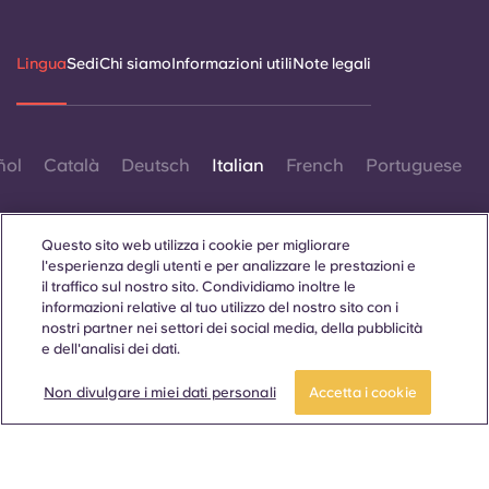
Lingua
Sedi
Chi siamo
Informazioni utili
Note legali
ñol
Català
Deutsch
Italian
French
Portuguese
Questo sito web utilizza i cookie per migliorare
l'esperienza degli utenti e per analizzare le prestazioni e
il traffico sul nostro sito. Condividiamo inoltre le
informazioni relative al tuo utilizzo del nostro sito con i
Contattaci
nostri partner nei settori dei social media, della pubblicità
e dell'analisi dei dati.
Non divulgare i miei dati personali
Accetta i cookie
© 2026. Tutti i diritti riservati.
Laddove in questo sito web compaiano termini che indicano
un genere specifico, essi sono intesi come applicabili a tutti,
indipendentemente dal genere.