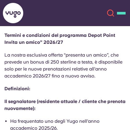
Termini e condizioni del programma Depot Point
Invita un amico” 2026/27
Chi siamo
English (GB)
La nostra esclusiva offerta “presenta un amico”, che
English (US)
prevede un bonus di 250 sterline a testa, è disponibile
Sedi
solo per le nuove prenotazioni relative all’anno
accademico 2026/27 fino a nuovo avviso.
Chinese
Español
Altro
Definizioni:
Català
Deutsch
Il segnalatore (residente attuale / cliente che prenota
nuovamente):
Italian
French
Account
Lingua
Ha frequentato uno degli Yugo nell'anno
Portuguese
accademico 2025/26.