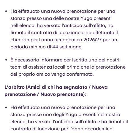
English (GB)
Seleziona un paese
Prenota ora
Ha effettuato una nuova prenotazione per una
Seleziona una città
stanza presso una delle nostre Yugo presenti
English (US)
nell'elenco, ha versato l'anticipo sull'affitto, ha
Seleziona una residenza
firmato il contratto di locazione e ha effettuato il
Chinese
check-in per l'anno accademico 2026/27 per un
Accedi
periodo minimo di 44 settimane.
Español
È necessario informare per iscritto uno dei nostri
team di assistenza locali prima che la prenotazione
Català
del proprio amico venga confermata.
Deutsch
L'arbitro (Amici di chi ha segnalato / Nuova
prenotazione / Nuovo prenotante):
Italian
Ha effettuato una nuova prenotazione per una
stanza presso uno degli Yugo presenti nel nostro
French
elenco, ha versato l'anticipo sull'affitto e ha firmato il
contratto di locazione per l'anno accademico