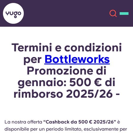
Termini e condizioni
Chi siamo
English (GB)
per
Bottleworks
English (US)
Sedi
Promozione di
gennaio: 500 € di
Chinese
Español
Altro
rimborso 2025/26 -
Català
Deutsch
Italian
French
La nostra offerta
“Cashback da 500 € 2025/26”
è
Account
Lingua
Portuguese
disponibile per un periodo limitato, esclusivamente per