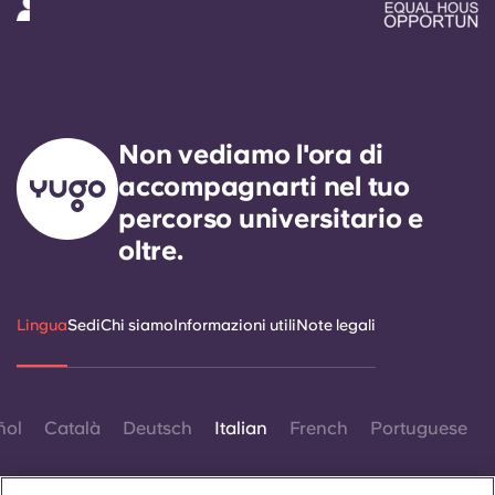
Non vediamo l'ora di
accompagnarti nel tuo
percorso universitario e
oltre.
Lingua
Sedi
Chi siamo
Informazioni utili
Note legali
ñol
Català
Deutsch
Italian
French
Portuguese