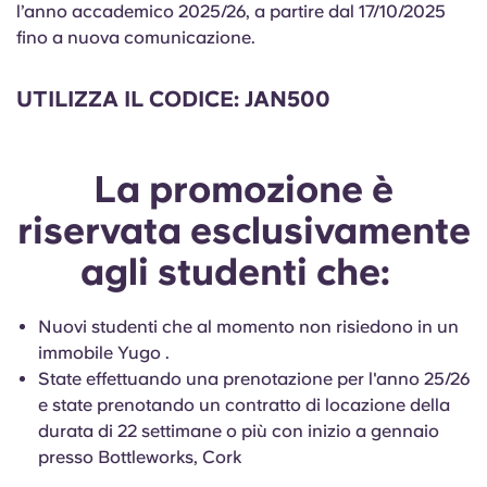
English (GB)
l’anno accademico 2025/26, a partire dal 17/10/2025
Seleziona un paese
Prenota ora
fino a nuova comunicazione.
Seleziona una città
English (US)
UTILIZZA IL CODICE: JAN500
Seleziona una residenza
Chinese
Accedi
La promozione è
Español
riservata esclusivamente
Català
agli studenti che:
Deutsch
Nuovi studenti che al momento non risiedono in un
immobile Yugo .
Italian
State effettuando una prenotazione per l'anno 25/26
e state prenotando un contratto di locazione della
durata di 22 settimane o più con inizio a gennaio
French
presso Bottleworks, Cork