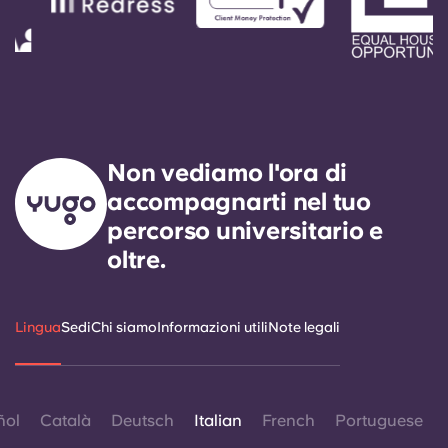
Non vediamo l'ora di
accompagnarti nel tuo
percorso universitario e
oltre.
Lingua
Sedi
Chi siamo
Informazioni utili
Note legali
ñol
Català
Deutsch
Italian
French
Portuguese