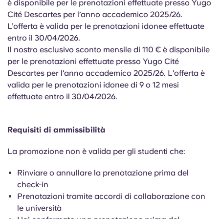
è disponibile per le prenotazioni effettuate presso Yugo
English (GB)
Seleziona un paese
Prenota ora
Cité Descartes per l’anno accademico 2025/26.
Seleziona una città
L’offerta è valida per le prenotazioni idonee effettuate
English (US)
entro il 30/04/2026.
Seleziona una residenza
Il nostro esclusivo sconto mensile di 110 € è disponibile
Chinese
per le prenotazioni effettuate presso Yugo Cité
Accedi
Descartes per l'anno accademico 2025/26. L'offerta è
valida per le prenotazioni idonee di 9 o 12 mesi
Español
effettuate entro il 30/04/2026.
Català
Requisiti di ammissibilità
Deutsch
La promozione non è valida per gli studenti che:
Italian
Rinviare o annullare la prenotazione prima del
check-in
Prenotazioni tramite accordi di collaborazione con
French
le università