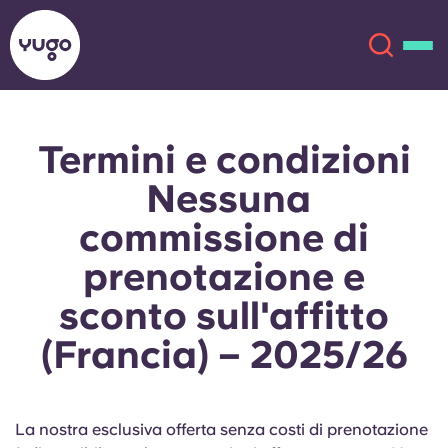
Termini e condizioni
Chi siamo
English (GB)
Nessuna
English (US)
Sedi
commissione di
prenotazione e
Chinese
Español
Altro
sconto sull'affitto
Català
Deutsch
(Francia) – 2025/26
Italian
French
Account
Lingua
Portuguese
La nostra esclusiva offerta senza costi di prenotazione