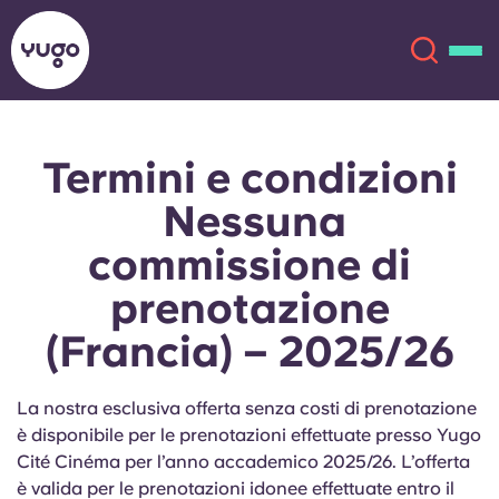
Termini e condizioni
Chi siamo
English (GB)
Nessuna
English (US)
Sedi
commissione di
prenotazione
Chinese
Español
Altro
(Francia) – 2025/26
Català
Deutsch
La nostra esclusiva offerta senza costi di prenotazione
Italian
French
è disponibile per le prenotazioni effettuate presso Yugo
Account
Lingua
Cité Cinéma per l’anno accademico 2025/26. L’offerta
Portuguese
è valida per le prenotazioni idonee effettuate entro il