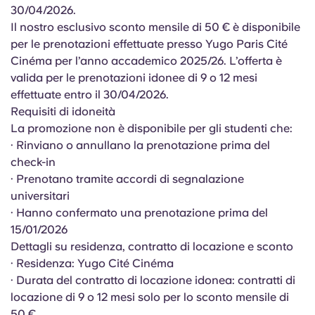
English (GB)
Seleziona un paese
30/04/2026
.
Prenota ora
Il nostro esclusivo sconto mensile di 50 € è disponibile
Seleziona una città
per le prenotazioni effettuate presso Yugo
Paris Cité
English (US)
Cinéma
per l’anno accademico 2025/26. L’offerta è
Seleziona una residenza
valida per le prenotazioni idonee di 9 o 12 mesi
Chinese
effettuate entro il 30/04/2026.
Accedi
Requisiti di idoneità
Español
La promozione non è disponibile per gli studenti che:
· Rinviano o annullano la prenotazione prima del
check-in
Català
· Prenotano tramite accordi di segnalazione
universitari
Deutsch
· Hanno confermato una prenotazione prima del
15/01/2026
Italian
Dettagli su residenza, contratto di locazione e sconto
· Residenza: Yugo Cité Cinéma
· Durata del contratto di locazione idonea: contratti di
French
locazione di 9 o 12 mesi solo per lo sconto mensile di
50 €.