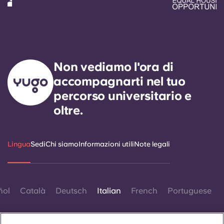
Non vediamo l'ora di
accompagnarti nel tuo
percorso universitario e
oltre.
Lingua
Sedi
Chi siamo
Informazioni utili
Note legali
ñol
Català
Deutsch
Italian
French
Portuguese