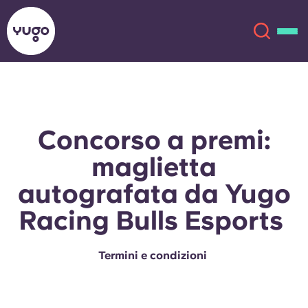
Chi siamo
English (GB)
Concorso a premi:
English (US)
Sedi
maglietta
Chinese
Español
autografata da Yugo
Altro
Racing Bulls Esports
Català
Deutsch
Termini e condizioni
Italian
French
Account
Lingua
Portuguese