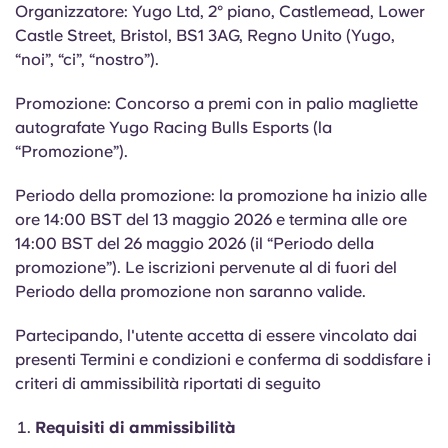
English (GB)
Seleziona un paese
Organizzatore: Yugo Ltd, 2° piano, Castlemead, Lower
Prenota ora
Castle Street, Bristol, BS1 3AG, Regno Unito (Yugo,
Seleziona una città
“noi”, “ci”, “nostro”).
English (US)
Seleziona una residenza
Promozione: Concorso a premi con in palio magliette
Chinese
autografate Yugo Racing Bulls Esports (la
Accedi
“Promozione”).
Español
Periodo della promozione: la promozione ha inizio alle
ore 14:00 BST del 13 maggio 2026 e termina alle ore
Català
14:00 BST del 26 maggio 2026 (il “Periodo della
promozione”). Le iscrizioni pervenute al di fuori del
Deutsch
Periodo della promozione non saranno valide.
Partecipando, l'utente accetta di essere vincolato dai
Italian
presenti Termini e condizioni e conferma di soddisfare i
criteri di ammissibilità riportati di seguito
French
Requisiti di ammissibilità