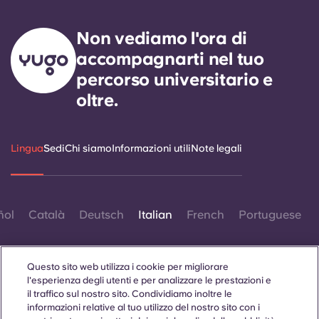
Non vediamo l'ora di
accompagnarti nel tuo
percorso universitario e
oltre.
Lingua
Sedi
Chi siamo
Informazioni utili
Note legali
ñol
Català
Deutsch
Italian
French
Portuguese
Questo sito web utilizza i cookie per migliorare
l'esperienza degli utenti e per analizzare le prestazioni e
il traffico sul nostro sito. Condividiamo inoltre le
informazioni relative al tuo utilizzo del nostro sito con i
Contattaci