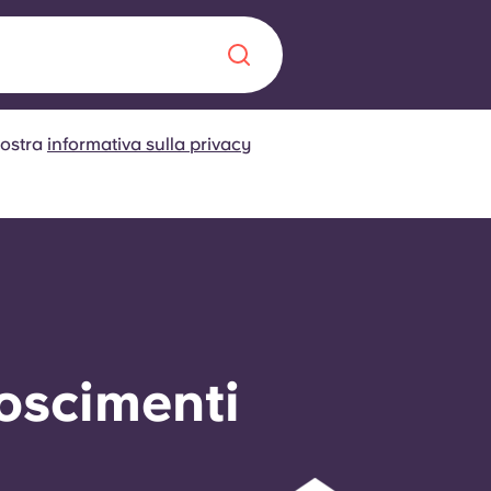
ostra
informativa sulla privacy
Chinese
Español
Català
Chi siamo
a era nel
Domande freque
noscimenti
alimenta
abili per gli
Blog