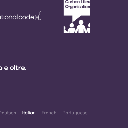
e oltre.
Deutsch
Italian
French
Portuguese