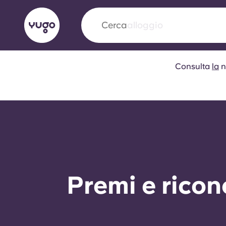
Cerca
città
Consulta
la
n
English (GB)
English (US)
Chi siamo
Sedi
Altro
Portuguese
Yugo VCARB: Verso una nuov
settore Alloggi per Studenti
Premi e rico
La partnership pionieristica Yugocon VCARB 
l'innovazione, l'ambizione e momenti indimentic
studenti.