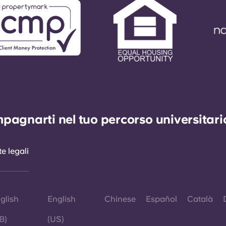
agnarti nel tuo percorso universitario 
e legali
glish
English
Chinese
Español
Català
B)
(US)