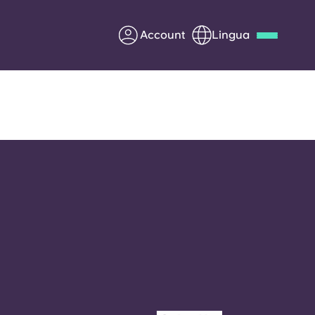
Account
Lingua
Deutsch
Italian
French
Apply Now
Diventa partner di Yugo
nti
Informazioni per i
genitori
Contattaci