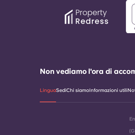
Non vediamo l'ora di accomp
Lingua
Sedi
Chi siamo
Informazioni utili
Not
En
(G