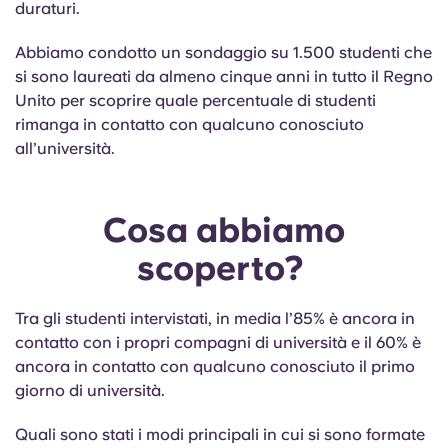
duraturi.
English (GB)
Seleziona un paese
Prenota ora
Abbiamo condotto un sondaggio su 1.500 studenti che
Seleziona una città
English (US)
si sono laureati da almeno cinque anni in tutto il Regno
Seleziona una residenza
Unito per scoprire quale percentuale di studenti
Chinese
rimanga in contatto con qualcuno conosciuto
Accedi
all’università.
Español
Cosa abbiamo
Català
scoperto?
Deutsch
Tra gli studenti intervistati, in media l’85% è ancora in
contatto con i propri compagni di università e il 60% è
Italian
ancora in contatto con qualcuno conosciuto il primo
giorno di università.
French
Quali sono stati i modi principali in cui si sono formate