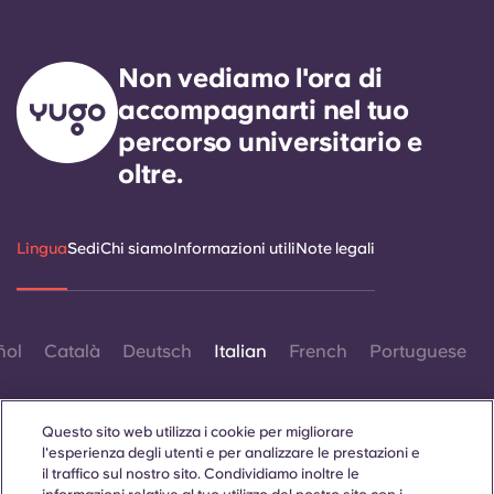
Non vediamo l'ora di
accompagnarti nel tuo
percorso universitario e
oltre.
Lingua
Sedi
Chi siamo
Informazioni utili
Note legali
ñol
Català
Deutsch
Italian
French
Portuguese
Questo sito web utilizza i cookie per migliorare
l'esperienza degli utenti e per analizzare le prestazioni e
il traffico sul nostro sito. Condividiamo inoltre le