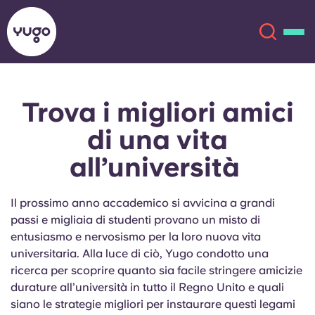
Trova i migliori amici
Chi siamo
English (GB)
di una vita
English (US)
Sedi
all’università
Chinese
Español
Altro
Il prossimo anno accademico si avvicina a grandi
passi e migliaia di studenti provano un misto di
Català
Deutsch
entusiasmo e nervosismo per la loro nuova vita
universitaria. Alla luce di ciò, Yugo condotto una
Italian
French
ricerca per scoprire quanto sia facile stringere amicizie
durature all’università in tutto il Regno Unito e quali
Account
Lingua
Portuguese
siano le strategie migliori per instaurare questi legami