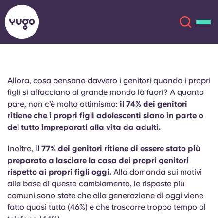
Chi siamo
English (GB)
Allora, cosa pensano davvero i genitori quando i propri
figli si affacciano al grande mondo là fuori? A quanto
English (US)
pare, non c’è molto ottimismo:
il 74% dei genitori
Sedi
ritiene che i propri figli adolescenti siano in parte o
del tutto impreparati alla vita da adulti.
Chinese
Español
Altro
Inoltre,
il 77% dei genitori ritiene di essere stato più
Català
Deutsch
preparato a lasciare la casa dei propri genitori
rispetto ai propri figli oggi.
Alla domanda sui motivi
Italian
French
alla base di questo cambiamento, le risposte più
comuni sono state che alla generazione di oggi viene
Account
Lingua
fatto quasi tutto (46%) e che trascorre troppo tempo al
Portuguese