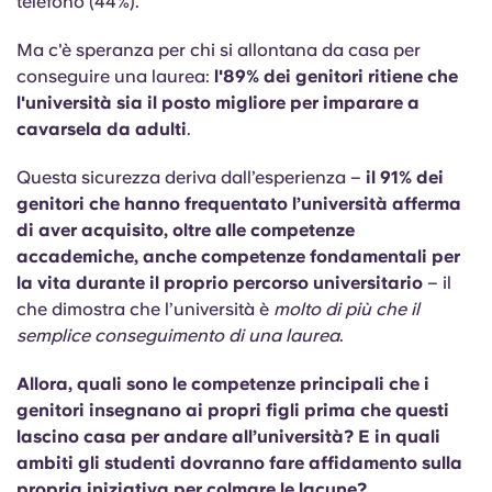
telefono (44%).
English (GB)
Seleziona un paese
Prenota ora
Ma c'è speranza per chi si allontana da casa per
Seleziona una città
English (US)
conseguire una laurea:
l'89% dei genitori ritiene che
l'università sia il posto migliore per imparare a
Seleziona una residenza
cavarsela da adulti
.
Chinese
Accedi
Questa sicurezza deriva dall’esperienza –
il 91% dei
Español
genitori che hanno frequentato l’università afferma
di aver acquisito, oltre alle competenze
accademiche, anche competenze fondamentali per
Català
la vita durante il proprio percorso universitario
– il
che dimostra che l’università è
molto di più che il
Deutsch
semplice conseguimento di una laurea
.
Italian
Allora, quali sono le competenze principali che i
genitori insegnano ai propri figli prima che questi
lascino casa per andare all’università? E in quali
French
ambiti gli studenti dovranno fare affidamento sulla
propria iniziativa per colmare le lacune?