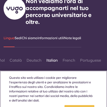
Non vediamo l'ora di
accompagnarti nel tuo
percorso universitario e
oltre.
Lingua
Sedi
Chi siamo
Informazioni utili
Note legali
ñol
Català
Deutsch
Italian
French
Portuguese
Questo sito web utilizza i cookie per migliorare
l'esperienza degli utenti e per analizzare le prestazioni e
il traffico sul nostro sito. Condividiamo inoltre le
informazioni relative al tuo utilizzo del nostro sito con i
Contattaci
nostri partner nei settori dei social media, della pubblicità
e dell'analisi dei dati.